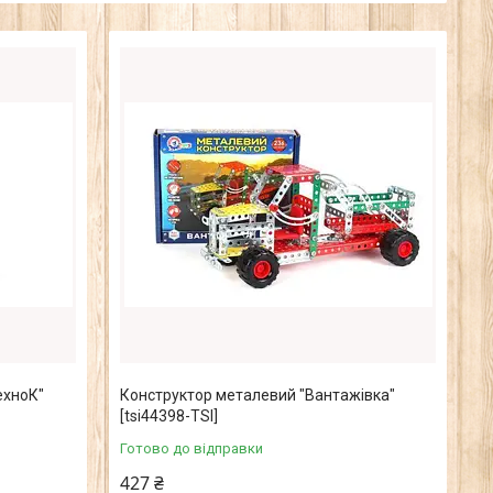
ехноК"
Конструктор металевий "Вантажівка"
[tsi44398-TSI]
Готово до відправки
427 ₴