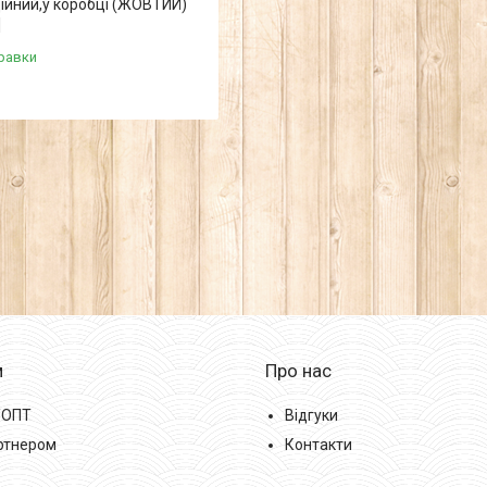
ійний,у коробці (ЖОВТИЙ)
]
равки
м
Про нас
/ОПТ
Відгуки
ртнером
Контакти