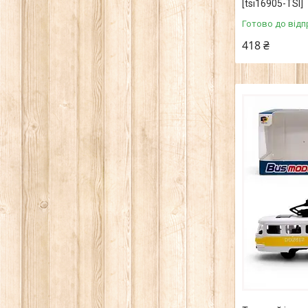
[tsi16905-TSI]
Готово до відп
418 ₴