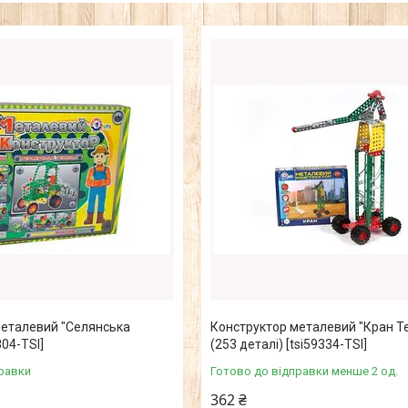
металевий "Селянська
Конструктор металевий "Кран Т
804-TSI]
(253 деталі) [tsi59334-TSI]
равки
Готово до відправки менше 2 од.
362 ₴