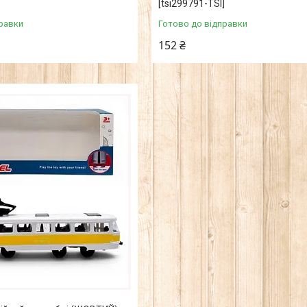
[tsi299791-TSI]
равки
Готово до відправки
152 ₴