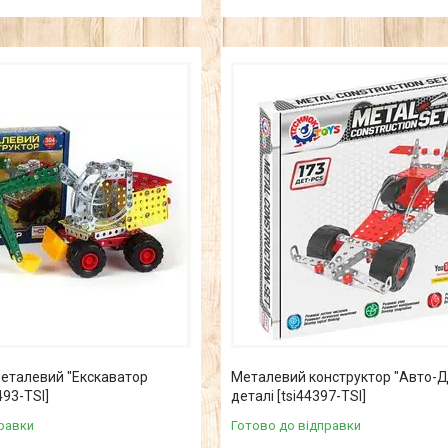
металевий "Екскаватор
Металевий конструктор "Авто-Д
493-TSI]
деталі [tsi44397-TSI]
равки
Готово до відправки