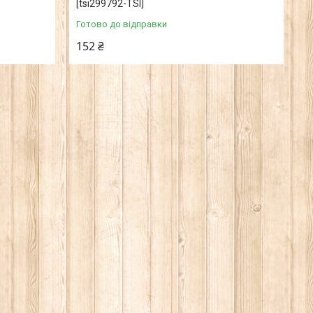
[tsi299792-TSI]
Готово до відправки
152 ₴