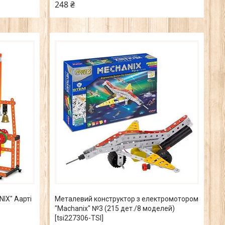
248 ₴
IX" Аарті
Металевий конструктор з електромотором
"Machanix" №3 (215 дет./8 моделей)
[tsi227306-TSI]