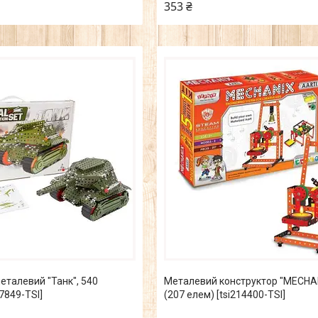
353 ₴
еталевий "Танк", 540
Металевий конструктор "MECHAN
7849-TSI]
(207 елем) [tsi214400-TSI]