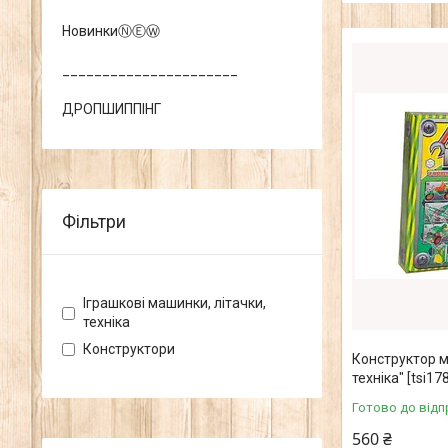
НовинкиⓃⒺⓌ
______________________
ДРОПШИППІНГ
Фільтри
Іграшкові машинки, літачки,
техніка
Конструктори
Конструктор 
техніка" [tsi17
Готово до відп
560 ₴