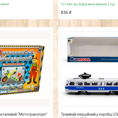
равки
Готово до відправки менше 2 од.
836 ₴
металевий "Мототранспорт"
Трамвай інерційний,у коробці (С