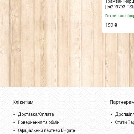
Трамвай інерц
[tsi299793-TSI
Готово до відп
152 ₴
Клієнтам
Партнера
Доставка/Оплата
Дропшіп
Повернення та обмін
Стати Па
Офіціальний партнер DHgate