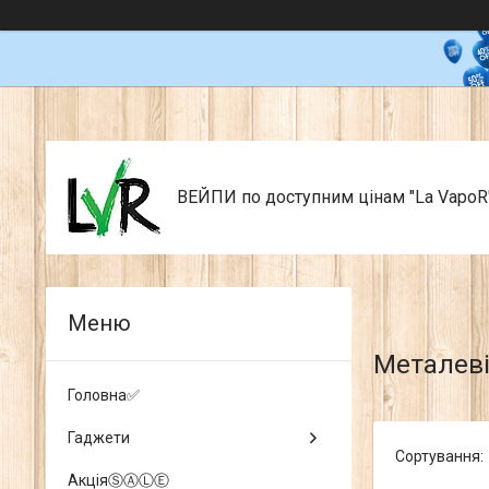
ВЕЙПИ по доступним цінам "La VapoR
Металеві
Головна✅
Гаджети
АкціяⓈⒶⓁⒺ