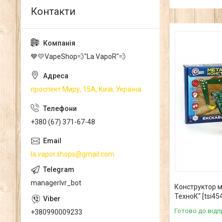
💙💛VapeShop💨"La VapoR"💨
проспект Миру, 15А, Київ, Україна
+380 (67) 371-67-48
la.vapor.shops@gmail.com
managerlvr_bot
Конструктор 
ТехноК" [tsi45
Готово до відп
+380990009233