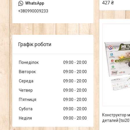
427 ₴
+380990009233
Графік роботи
Понеділок
09:00
20:00
Вівторок
09:00
20:00
Середа
09:00
20:00
Четвер
09:00
20:00
Пʼятниця
09:00
20:00
Субота
09:00
20:00
Конструктор м
Неділя
09:00
20:00
деталей [tsi20