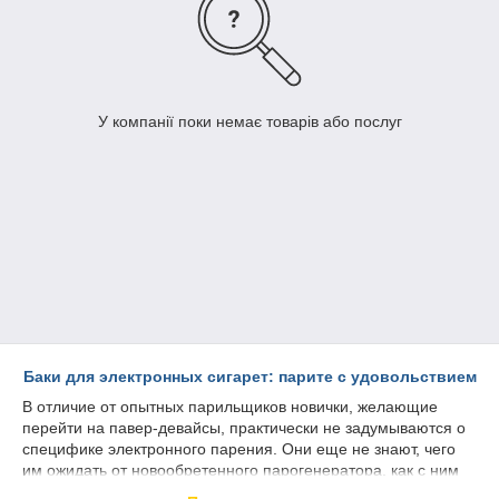
У компанії поки немає товарів або послуг
Баки для электронных сигарет: парите с удовольствием
В отличие от опытных парильщиков новички, желающие
перейти на павер-девайсы, практически не задумываются о
специфике электронного парения. Они еще не знают, чего
им ожидать от новообретенного парогенератора, как с ним
управляться, какие аксессуары или комплектующие им