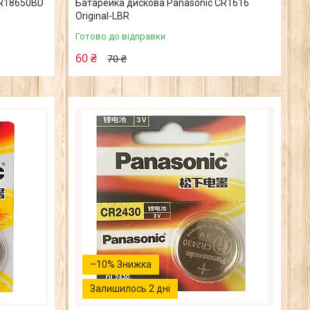
CR18650BD
Батарейка дискова Panasonic CR1616
Original-LВR
Готово до відправки
60 ₴
70 ₴
–10%
Залишилось 2 дні