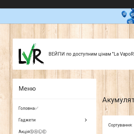
ВЕЙПИ по доступним цінам "La VapoR
Акумулят
Головна✅
Гаджети
АкціяⓈⒶⓁⒺ