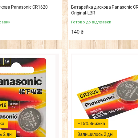
кова Panasonic CR1620
Батарейка дискова Panasonic C
Original-LВR
равки
Готово до відправки
140 ₴
–15%
 2 дні
Залишилось 2 дні