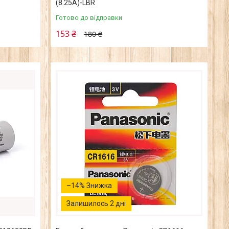
(8.25А)-LВR
Готово до відправки
153 ₴
180 ₴
–14%
Залишилось 2 дні