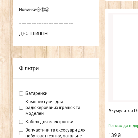
НовинкиⓃⒺⓌ
______________________
ДРОПШИППІНГ
Фільтри
Батарейки
Комплектуючі для
радіокерованих іграшок та
Акумулятор LG
моделей
Кабелі для електроніки
Готово до відп
Запчастини та аксесуари для
139 ₴
побутової техніки, загальне