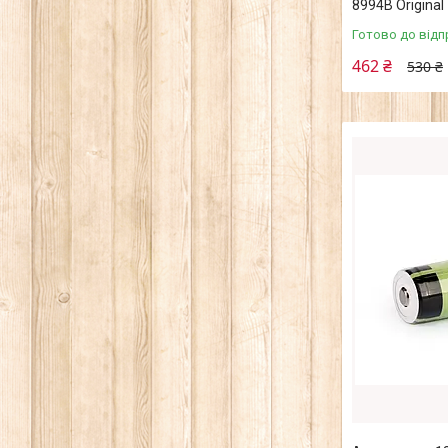
8994B Original
Готово до відп
462 ₴
530 ₴