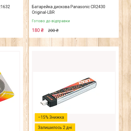
R1632
Батарейка дискова Panasonic CR2430
Original-LВR
Готово до відправки
180 ₴
200 ₴
–15%
Залишилось 2 дні