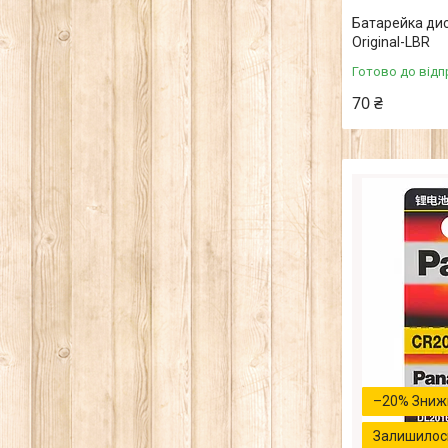
Батарейка дис
Original-LВR
Готово до відп
70 ₴
–20%
Залишилось