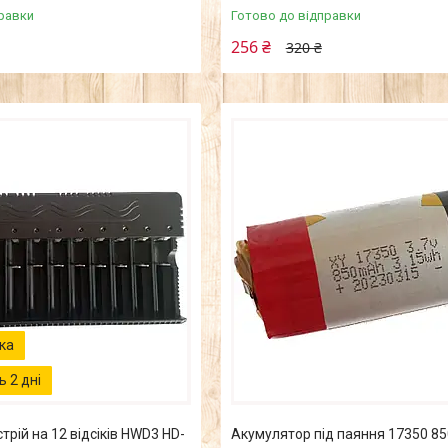
равки
Готово до відправки
256 ₴
320 ₴
 2 дні
рій на 12 відсіків HWD3 HD-
Акумулятор під паяння 17350 8