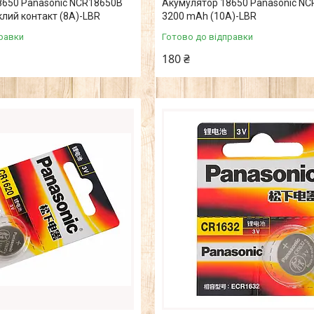
8650 Panasonic NCR18650B
Акумулятор 18650 Panasonic N
лий контакт (8А)-LВR
3200 mAh (10А)-LВR
равки
Готово до відправки
180 ₴