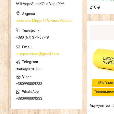
💙💛VapeShop💨"La VapoR"💨
210 ₴
проспект Миру, 15А, Київ, Україна
+380 (67) 371-67-48
la.vapor.shops@gmail.com
managerlvr_bot
–15%
+380990009233
Залишилось
+380990009233
Акумулятор LG