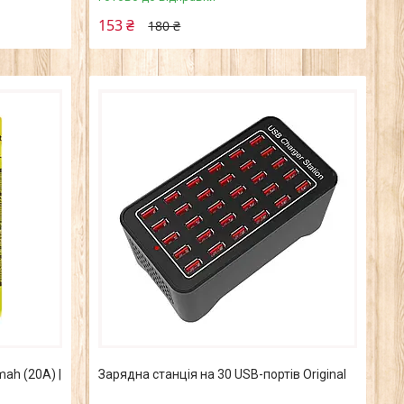
153 ₴
180 ₴
ah (20А) |
Зарядна станція на 30 USB-портів Original