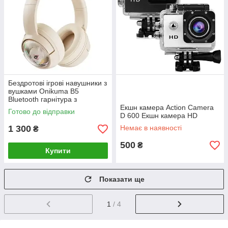
Бездротові ігрові навушники з
вушками Onikuma B5
Bluetooth гарнітура з
мікрофоном та RGB
Екшн камера Action Camera
Готово до відправки
підсвічуванням (B-LВR
D 600 Екшн камера HD
1 300
Немає в наявності
₴
500
₴
Купити
Показати ще
1
/ 4