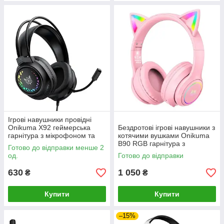
Ігрові навушники провідні
Onikuma X92 геймерська
Бездротові ігрові навушники з
гарнітура з мікрофоном та
котячими вушками Onikuma
RGB підсвічуванням (Black)-
B90 RGB гарнітура з
Готово до відправки менше 2
LВR
мікрофоном (Pink)-LВR
од.
Готово до відправки
630
1 050
₴
₴
Купити
Купити
–15%