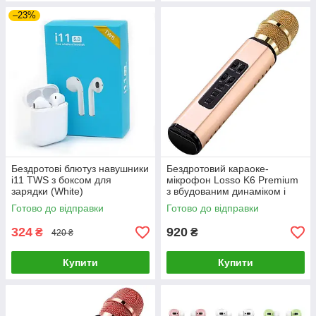
–23%
Бездротові блютуз навушники
Бездротовий караоке-
i11 TWS з боксом для
мікрофон Losso K6 Premium
зарядки (White)
з вбудованим динаміком і
Bluetooth (Gold)-LВR
Готово до відправки
Готово до відправки
324
920
₴
₴
420 ₴
Купити
Купити