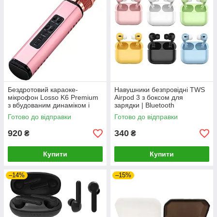
Бездротовий караоке-
Навушники безпровідні TWS
мікрофон Losso K6 Premium
Airpod 3 з боксом для
з вбудованим динаміком і
зарядки | Bluetooth
Bluetooth (Rose)-LВR
бездротові навушники з
Готово до відправки
Готово до відправки
кейсом
920
340
₴
₴
Купити
Купити
–14%
–15%