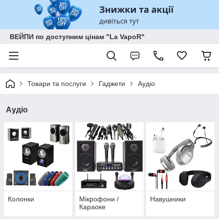
ВЕЙПИ по доступним цінам "La VapoR"
Товари та послуги
Гаджети
Аудіо
Аудіо
Колонки
Мікрофони /
Навушники
Караоке