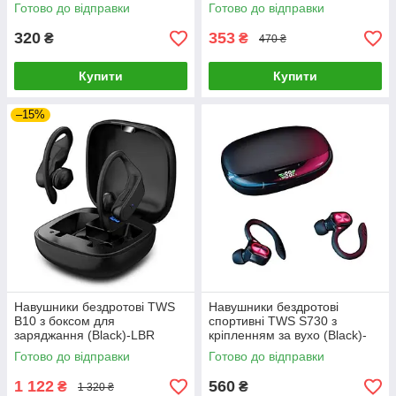
Готово до відправки
Готово до відправки
320
353
₴
₴
470 ₴
Купити
Купити
–15%
Навушники бездротові TWS
Навушники бездротові
B10 з боксом для
спортивні TWS S730 з
заряджання (Black)-LВR
кріпленням за вухо (Black)-
LВR
Готово до відправки
Готово до відправки
1 122
560
₴
₴
1 320 ₴