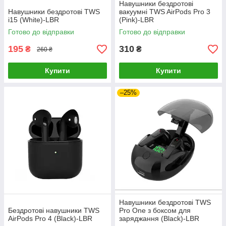
Навушники бездротові
Навушники бездротові TWS
вакуумні TWS AirPods Pro 3
i15 (White)-LВR
(Pink)-LВR
Готово до відправки
Готово до відправки
195
310
₴
₴
260 ₴
Купити
Купити
–25%
Навушники бездротові TWS
Бездротові навушники TWS
Pro One з боксом для
AirPods Pro 4 (Black)-LВR
заряджання (Black)-LВR