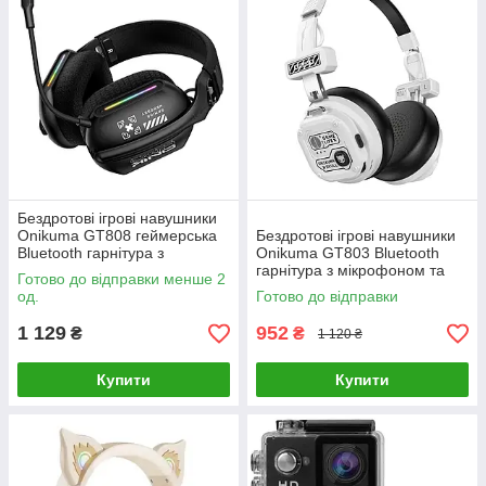
Бездротові ігрові навушники
Onikuma GT808 геймерська
Бездротові ігрові навушники
Bluetooth гарнітура з
Onikuma GT803 Bluetooth
мікрофоном та RGB (Black)-
гарнітура з мікрофоном та
Готово до відправки менше 2
LВR
шумозаглушенням (White)-
од.
Готово до відправки
LВR
1 129
952
₴
₴
1 120 ₴
Купити
Купити