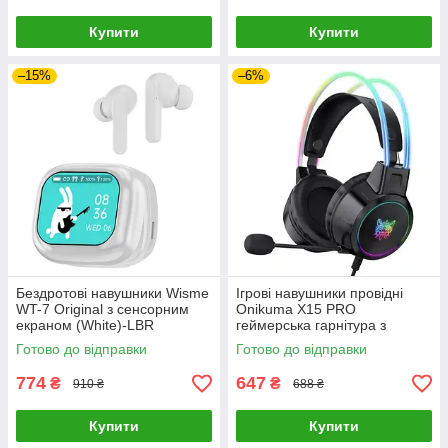
Купити
Купити
–15%
–6%
Бездротові навушники Wisme
Ігрові навушники провідні
WT-7 Original з сенсорним
Onikuma X15 PRO
екраном (White)-LВR
геймерська гарнітура з
мікрофоном та RGB
Готово до відправки
Готово до відправки
підсвічуванням (Black)-LВR
774
647
₴
₴
910 ₴
688 ₴
Купити
Купити