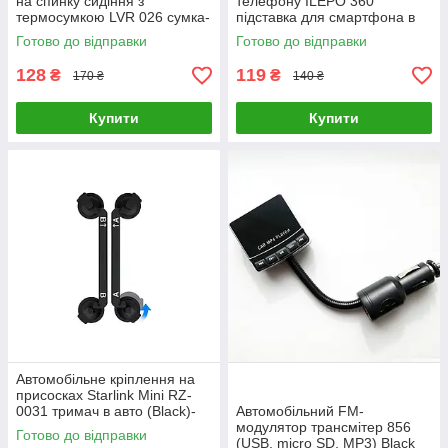
на спинку сидіння з
телефону ILEPO 360
термосумкою LVR 026 сумка-
підставка для смартфона в
холодильник (Black)-LВR
авто на присосці-LВR
Готово до відправки
Готово до відправки
128
119
₴
₴
170 ₴
140 ₴
Купити
Купити
Автомобільне кріплення на
присосках Starlink Mini RZ-
0031 тримач в авто (Black)-
Автомобільний FM-
LВR
модулятор трансмітер 856
Готово до відправки
(USB, micro SD, MP3) Black