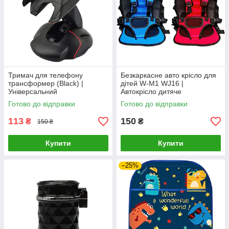
Тримач для телефону
Безкаркасне авто крісло для
трансформер (Black) |
дітей W-M1 WJ16 |
Універсальний
Автокрісло дитяче
автомобільний тримач
Готово до відправки
Готово до відправки
113
150
₴
₴
150 ₴
Купити
Купити
–25%