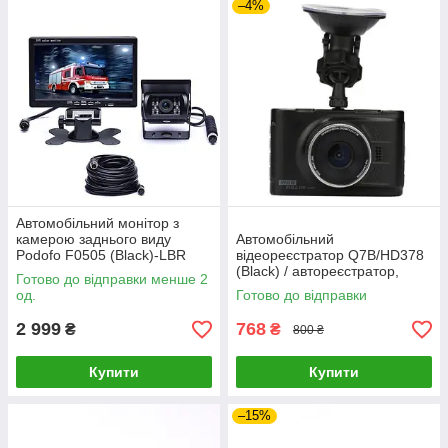
–4%
Автомобільний монітор з
камерою заднього виду
Автомобільний
Podofo F0505 (Black)-LВR
відеореєстратор Q7B/HD378
(Black) / автореєстратор,
Готово до відправки менше 2
реєстратор авто
од.
Готово до відправки
2 999
768
₴
₴
800 ₴
Купити
Купити
–15%