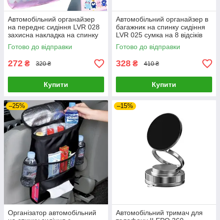
Автомобільний органайзер
Автомобільний органайзер в
на переднє сидіння LVR 028
багажник на спинку сидіння
захисна накладка на спинку
LVR 025 сумка на 8 відсіків
(Pink)-LВR
(Black)-LВR
Готово до відправки
Готово до відправки
272
328
₴
₴
320 ₴
410 ₴
Купити
Купити
–25%
–15%
Організатор автомобільний
Автомобільний тримач для