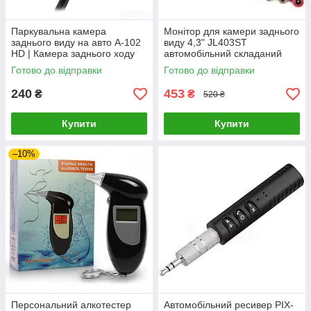
Паркувальна камера
Монітор для камери заднього
заднього виду на авто A-102
виду 4,3" JL403ST
HD | Камера заднього ходу
автомобільний складаний
(Black)
(Black) | Автомонитор для
Готово до відправки
Готово до відправки
камери
240
453
₴
₴
520 ₴
Купити
Купити
–10%
Персональний алкотестер
Автомобільний ресивер PIX-