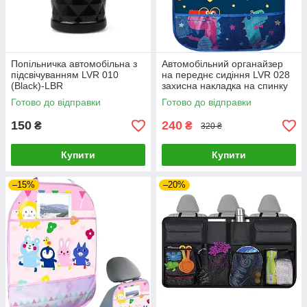
Попільничка автомобільна з
Автомобільний органайзер
підсвічуванням LVR 010
на переднє сидіння LVR 028
(Black)-LВR
захисна накладка на спинку
(Blue)-LВR
Готово до відправки
Готово до відправки
150
240
₴
₴
320 ₴
Купити
Купити
–15%
–20%