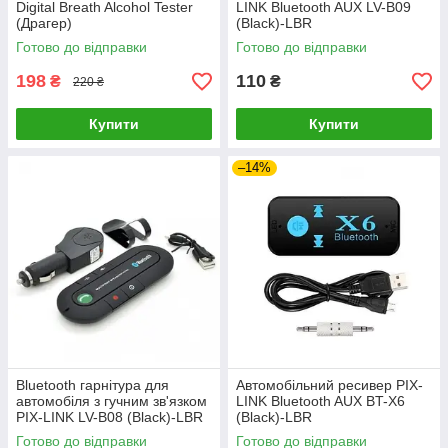
Digital Breath Alcohol Tester
LINK Bluetooth AUX LV-B09
(Драгер)
(Black)-LВR
Готово до відправки
Готово до відправки
198
110
₴
₴
220 ₴
Купити
Купити
–14%
Bluetooth гарнітура для
Автомобільний ресивер PIX-
автомобіля з гучним зв'язком
LINK Bluetooth AUX BT-X6
PIX-LINK LV-B08 (Black)-LВR
(Black)-LВR
Готово до відправки
Готово до відправки