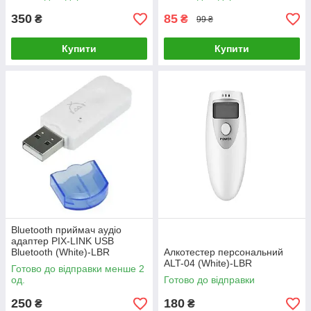
350
85
₴
₴
99 ₴
Купити
Купити
Bluetooth приймач аудіо
адаптер PIX-LINK USB
Bluetooth (White)-LВR
Алкотестер персональний
ALT-04 (White)-LВR
Готово до відправки менше 2
од.
Готово до відправки
250
180
₴
₴