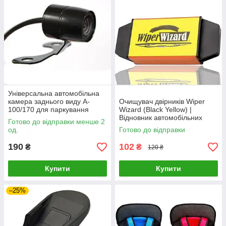
Універсальна автомобільна
камера заднього виду A-
Очищувач двірників Wiper
100/170 для паркування
Wizard (Black Yellow) |
(Black) | Камера заднього
Відновник автомобільних
Готово до відправки менше 2
ходу
двірників
од.
Готово до відправки
190
102
₴
₴
120 ₴
Купити
Купити
–25%