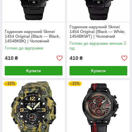
Годинник наручний Skmei
Годинник наручний Skmei
1454 Original (Black — White,
1454 Original (Black — Black,
1454BKWT) | Чоловічий
1454BKBK) | Чоловічий
наручний годинник
Готово до відправки менше 2
наручний годинник
Готово до відправки
од.
410
410
₴
₴
Купити
Купити
–15%
–15%