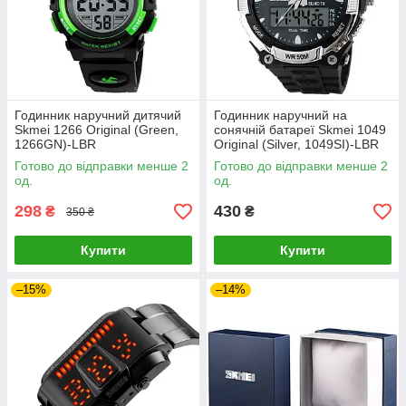
Годинник наручний дитячий
Годинник наручний на
Skmei 1266 Original (Green,
сонячній батареї Skmei 1049
1266GN)-LВR
Original (Silver, 1049SI)-LВR
Готово до відправки менше 2
Готово до відправки менше 2
од.
од.
298
430
₴
₴
350 ₴
Купити
Купити
–15%
–14%