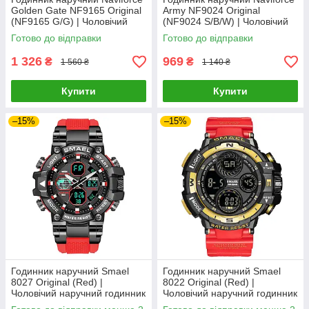
Golden Gate NF9165 Original
Army NF9024 Original
(NF9165 G/G) | Чоловічий
(NF9024 S/B/W) | Чоловічий
наручний годинник
наручний годинник
Готово до відправки
Готово до відправки
1 326
969
₴
₴
1 560 ₴
1 140 ₴
Купити
Купити
–15%
–15%
Годинник наручний Smael
Годинник наручний Smael
8027 Original (Red) |
8022 Original (Red) |
Чоловічий наручний годинник
Чоловічий наручний годинник