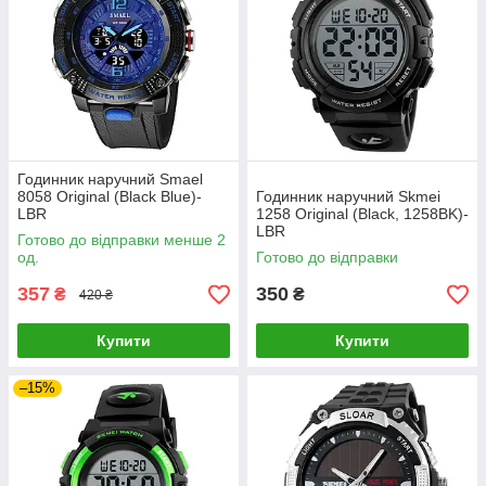
Годинник наручний Smael
8058 Original (Black Blue)-
Годинник наручний Skmei
LВR
1258 Original (Black, 1258BK)-
LВR
Готово до відправки менше 2
од.
Готово до відправки
357
350
₴
₴
420 ₴
Купити
Купити
–15%