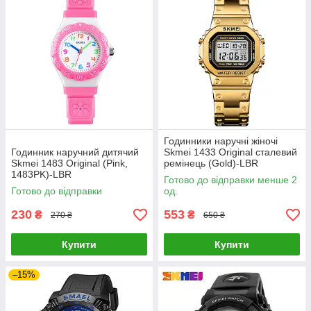
Годинники наручні жіночі
Годинник наручний дитячий
Skmei 1433 Original сталевий
Skmei 1483 Original (Pink,
ремінець (Gold)-LВR
1483PK)-LВR
Готово до відправки менше 2
Готово до відправки
од.
230
553
₴
₴
270 ₴
650 ₴
Купити
Купити
–15%