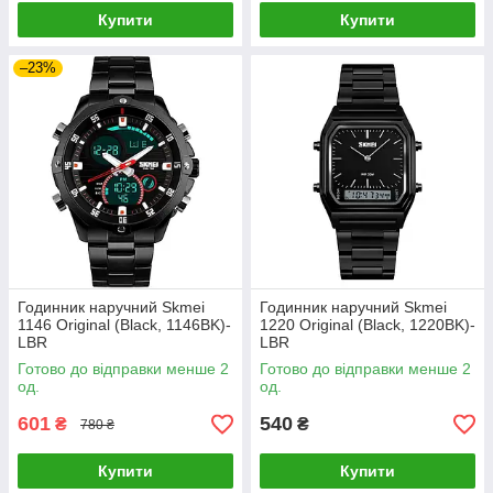
Купити
Купити
–23%
Годинник наручний Skmei
Годинник наручний Skmei
1146 Original (Black, 1146BK)-
1220 Original (Black, 1220BK)-
LВR
LВR
Готово до відправки менше 2
Готово до відправки менше 2
од.
од.
601
540
₴
₴
780 ₴
Купити
Купити