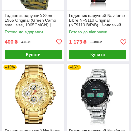
Годинник наручний Skmei
Годинник наручний Naviforce
1965 Original (Green Camo
Libre NF9110 Original
small size, 1965CMGN) |
(NF9110 B/R/B) | Чоловічий
Наручний годинник
наручний годинник
Готово до відправки
Готово до відправки
400
1 173
₴
₴
470 ₴
1 380 ₴
Купити
Купити
–15%
–15%
Годинник наручний Naviforce
Годинник наручний Naviforce