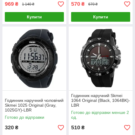
969
570
₴
₴
1 140 ₴
670 ₴
Купити
Купити
Годинник наручний Skmei
Годинник наручний чоловічий
1064 Original (Black, 1064BK)-
Skmei 1025 Original (Gray,
LВR
1025GY)-LВR
Готово до відправки менше 2
Готово до відправки
од.
320
510
₴
₴