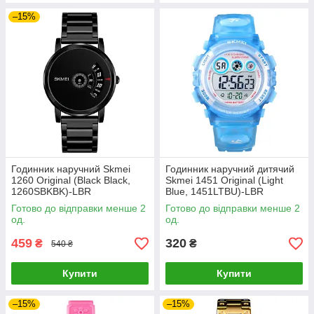
–15%
Годинник наручний Skmei
Годинник наручний дитячий
1260 Original (Black Black,
Skmei 1451 Original (Light
1260SBKBK)-LВR
Blue, 1451LTBU)-LВR
Готово до відправки менше 2
Готово до відправки менше 2
од.
од.
459
320
₴
₴
540 ₴
Купити
Купити
–15%
–15%