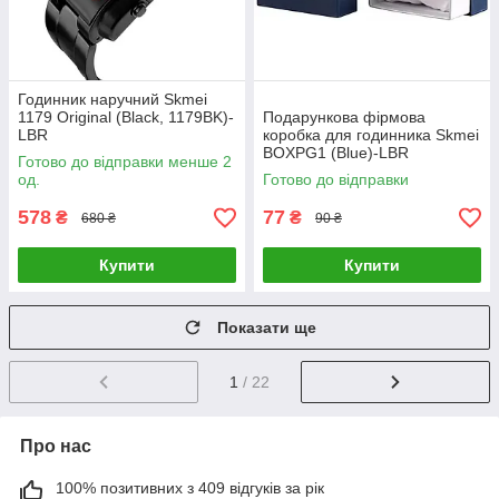
Годинник наручний Skmei
1179 Original (Black, 1179BK)-
Подарункова фірмова
LВR
коробка для годинника Skmei
BOXPG1 (Blue)-LВR
Готово до відправки менше 2
од.
Готово до відправки
578
77
₴
₴
680 ₴
90 ₴
Купити
Купити
Показати ще
1
/ 22
Про нас
100% позитивних з 409 відгуків за рік