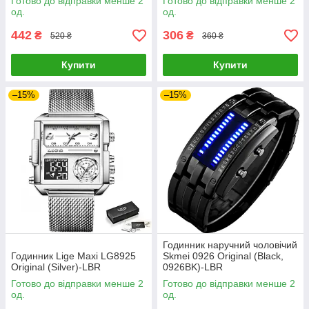
Готово до відправки менше 2
Готово до відправки менше 2
од.
од.
442
306
₴
₴
520 ₴
360 ₴
Купити
Купити
–15%
–15%
Годинник наручний чоловічий
Годинник Lige Maxi LG8925
Skmei 0926 Original (Black,
Original (Silver)-LВR
0926BK)-LВR
Готово до відправки менше 2
Готово до відправки менше 2
од.
од.