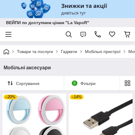
ВЕЙПИ по доступним цінам "La VapoR"
Товари та послуги
Гаджети
Мобільні пристрої
Моб
Мобільні аксесуари
Сортування
0
Фільтри
–20%
–14%