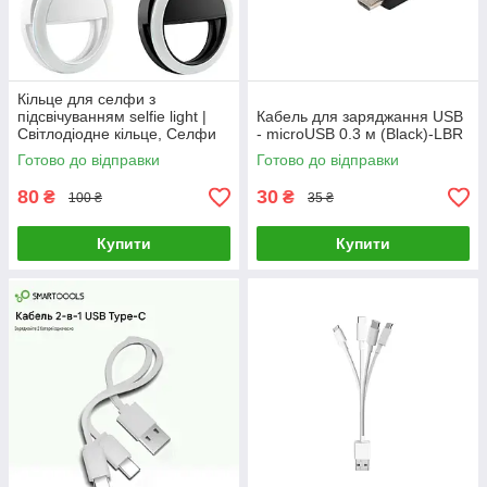
Кільце для селфи з
підсвічуванням selfie light |
Кабель для заряджання USB
Світлодіодне кільце, Селфи
- microUSB 0.3 м (Black)-LВR
лампа, Selfie Ring Light
Готово до відправки
Готово до відправки
80
30
₴
₴
100 ₴
35 ₴
Купити
Купити