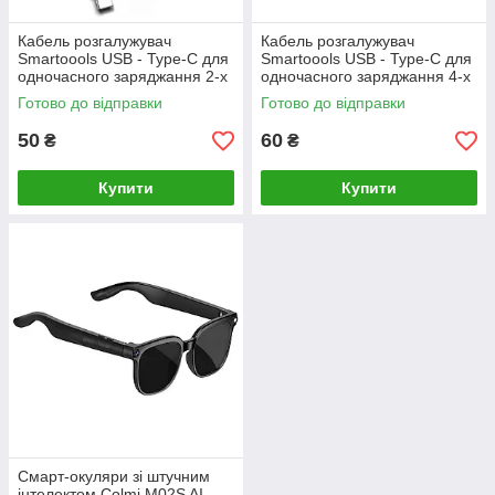
Кабель розгалужувач
Кабель розгалужувач
Smartoools USB - Type-C для
Smartoools USB - Type-C для
одночасного заряджання 2-х
одночасного заряджання 4-х
пристроїв (White)-LВR
пристроїв (White)-LВR
Готово до відправки
Готово до відправки
50
60
₴
₴
Купити
Купити
Смарт-окуляри зі штучним
інтелектом Colmi M02S AI