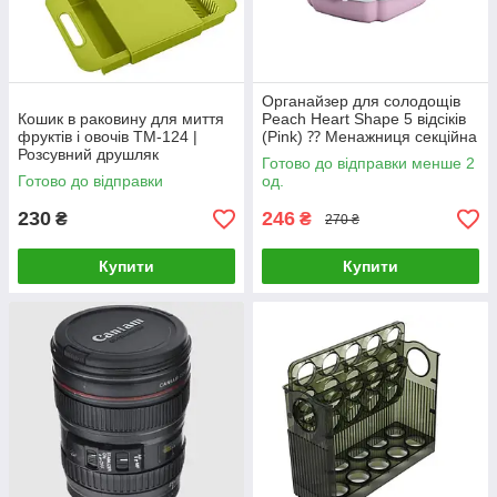
Органайзер для солодощів
Кошик в раковину для миття
Peach Heart Shape 5 відсіків
фруктів і овочів TM-124 |
(Pink) ⁇ Менажниця секційна
Розсувний друшляк
з підставкою для телефона
Готово до відправки менше 2
Готово до відправки
од.
230
246
₴
₴
270 ₴
Купити
Купити