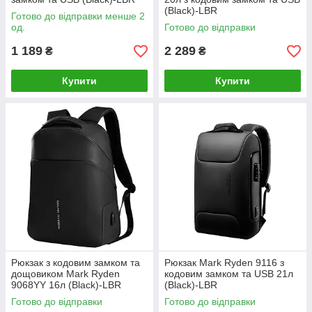
(Black)-LВR
Готово до відправки менше 2
од.
Готово до відправки
1 189
2 289
₴
₴
Купити
Купити
Рюкзак з кодовим замком та
Рюкзак Mark Ryden 9116 з
дощовиком Mark Ryden
кодовим замком та USB 21л
9068YY 16л (Black)-LВR
(Black)-LВR
Готово до відправки
Готово до відправки