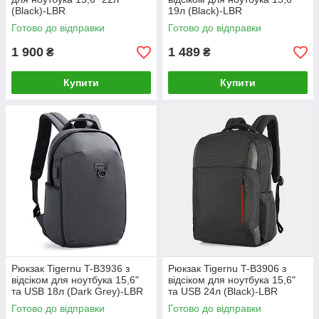
(Black)-LВR
19л (Black)-LВR
Готово до відправки
Готово до відправки
1 900
1 489
₴
₴
Купити
Купити
Рюкзак Tigernu T-B3936 з
Рюкзак Tigernu T-B3906 з
відсіком для ноутбука 15,6"
відсіком для ноутбука 15,6"
та USB 18л (Dark Grey)-LВR
та USB 24л (Black)-LВR
Готово до відправки
Готово до відправки