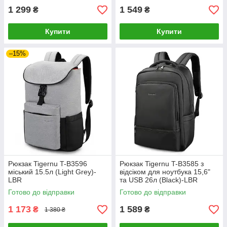
1 299
1 549
₴
₴
Купити
Купити
–15%
Рюкзак Tigernu T-B3596
Рюкзак Tigernu T-B3585 з
міський 15.5л (Light Grey)-
відсіком для ноутбука 15,6"
LВR
та USB 26л (Black)-LВR
Готово до відправки
Готово до відправки
1 173
1 589
₴
₴
1 380 ₴