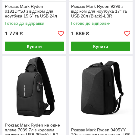
Рюкзак Mark Ryden
Рюкзак Mark Ryden 9299 з
9191DYSJ з відсіком для
відсіком для ноутбука 17" та
ноутбука 15,6" та USB 24л
USB 20л (Black)-LВR
(Black)-LВR
Готово до відправки
Готово до відправки
1 779
1 889
₴
₴
Купити
Купити
Рюкзак Mark Ryden на одне
плече 7039 7л з кодовим
Рюкзак Mark Ryden 9405YY
замком та USB (Black)-LВR
20л з кодовим замком та USB