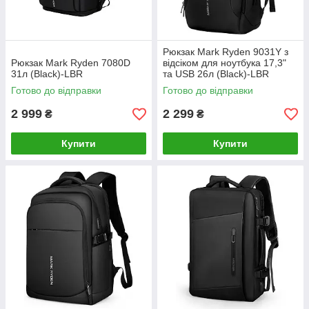
Рюкзак Mark Ryden 9031Y з
Рюкзак Mark Ryden 7080D
відсіком для ноутбука 17,3"
31л (Black)-LВR
та USB 26л (Black)-LВR
Готово до відправки
Готово до відправки
2 999
2 299
₴
₴
Купити
Купити