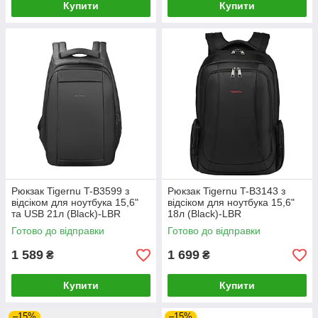
Купити
Купити
Рюкзак Tigernu T-B3599 з
Рюкзак Tigernu T-B3143 з
відсіком для ноутбука 15,6"
відсіком для ноутбука 15,6"
та USB 21л (Black)-LВR
18л (Black)-LВR
Готово до відправки
Готово до відправки
1 589
1 699
₴
₴
Купити
Купити
–15%
–15%