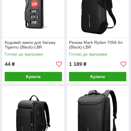
Кодовий замок для багажу
Рюкзак Mark Ryden 7056 6л
Tigernu (Black)-LВR
(Black)-LВR
Готово до відправки
Готово до відправки
44
1 189
₴
₴
Купити
Купити