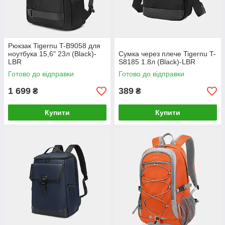
Рюкзак Tigernu T-B9058 для
ноутбука 15,6" 23л (Black)-
Сумка через плече Tigernu T-
LВR
S8185 1.8л (Black)-LВR
Готово до відправки
Готово до відправки
1 699
389
₴
₴
Купити
Купити