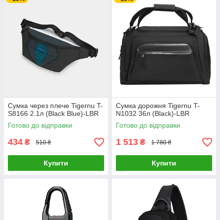
Сумка через плече Tigernu T-
Сумка дорожня Tigernu T-
S8166 2.1л (Black Blue)-LВR
N1032 36л (Black)-LВR
Готово до відправки
Готово до відправки
434
1 513
₴
₴
510 ₴
1 780 ₴
Купити
Купити