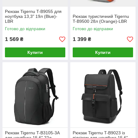
Рюкзак Tigernu T-B9055 для
ноутбука 13,3" 19л (Blue)-
Рюкзак туристичний Tigernu
LВR
T-B9500 28л (Orange)-LВR
Готово до відправки
Готово до відправки
1 569
1 399
₴
₴
Купити
Купити
Рюкзак Tigernu T-B3105-3A
Рюкзак Tigernu T-B9023 із
для ноутбука 15,6" 22л
відсіком для ноутбука 15,6"