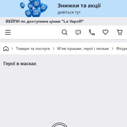
ВЕЙПИ по доступним цінам "La VapoR"
Товари та послуги
М'які іграшки, герої і ляльки
Фігур
Герої в масках