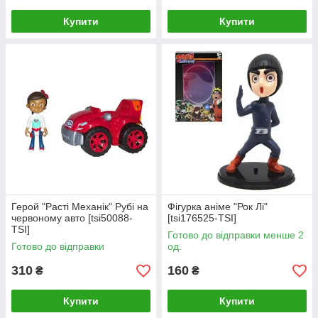
Купити
Купити
Герой "Расті Механік" Рубі на
Фігурка аніме "Рок Лі"
червоному авто [tsi50088-
[tsi176525-TSI]
TSI]
Готово до відправки менше 2
Готово до відправки
од.
310
160
₴
₴
Купити
Купити