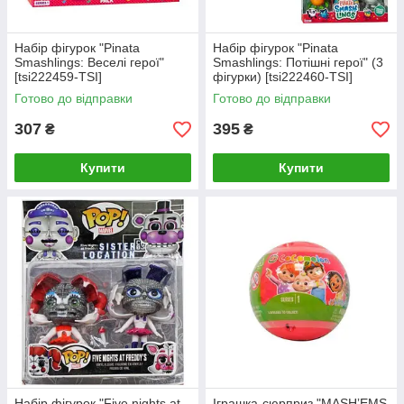
Набір фігурок "Pinata
Набір фігурок "Pinata
Smashlings: Веселі герої"
Smashlings: Потішні герої" (3
[tsi222459-TSI]
фігурки) [tsi222460-TSI]
Готово до відправки
Готово до відправки
307
395
₴
₴
Купити
Купити
Набір фігурок "Five nights at
Іграшка-сюрприз "MASHʼEMS