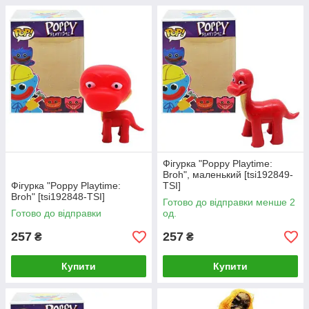
Фігурка "Poppy Playtime:
Broh", маленький [tsi192849-
Фігурка "Poppy Playtime:
TSI]
Broh" [tsi192848-TSI]
Готово до відправки менше 2
Готово до відправки
од.
257
257
₴
₴
Купити
Купити