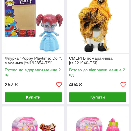
Фігурка "Poppy Playtime: Doll",
СМЕРТЬ помаранчева
маленька [tsi192854-TSI]
[tsi221940-TSI]
Готово до відправки менше 2
Готово до відправки менше 2
од.
од.
257
404
₴
₴
Купити
Купити