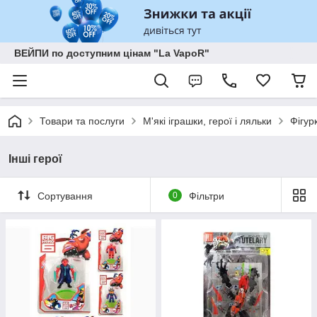
ВЕЙПИ по доступним цінам "La VapoR"
Товари та послуги
М'які іграшки, герої і ляльки
Фігур
Інші герої
Сортування
0
Фільтри