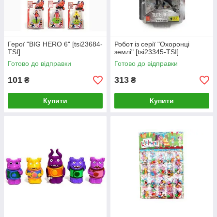
Герої "BIG HERO 6" [tsi23684-
Робот із серії "Охоронці
TSI]
землі" [tsi23345-TSI]
Готово до відправки
Готово до відправки
101
313
₴
₴
Купити
Купити