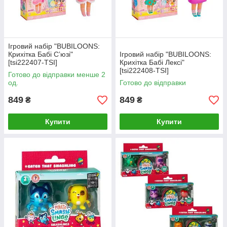
Ігровий набір "BUBILOONS:
Крихітка Бабі Сʼюзі"
Ігровий набір "BUBILOONS:
[tsi222407-TSI]
Крихітка Бабі Лексі"
[tsi222408-TSI]
Готово до відправки менше 2
од.
Готово до відправки
849
849
₴
₴
Купити
Купити