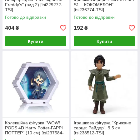
Freddyʼs" (вид 2) [tsi229272-
S1 – КОКОМЕЛОН"
TSI]
[tsi236774-TSI]
Готово до відправки
Готово до відправки
404
192
₴
₴
Купити
Купити
Колекційна фігурка "WOW!
Іграшкова фігурка "Крижане
PODS 4D Harry Potter-ГАРРІ
серце: Райдер", 9,5 см
ПОТТЕР" (10 см) [tsi237584-
[tsi238512-TSI]
TSI]