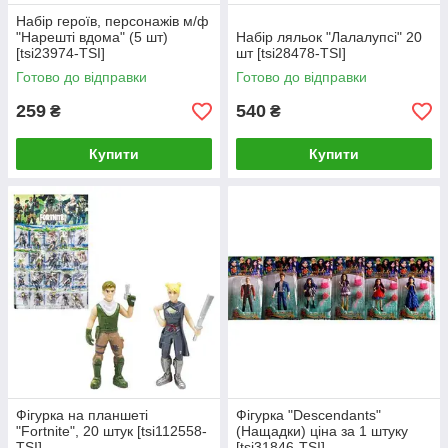
Набір героїв, персонажів м/ф
"Нарешті вдома" (5 шт)
Набір ляльок "Лалалупсі" 20
[tsi23974-TSI]
шт [tsi28478-TSI]
Готово до відправки
Готово до відправки
259
540
₴
₴
Купити
Купити
Фігурка на планшеті
Фігурка "Descendants"
"Fortnite", 20 штук [tsi112558-
(Нащадки) ціна за 1 штуку
TSI]
[tsi31846-TSI]