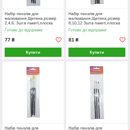
Набір пензлів для
Набір пензлів для
малювання,Щетина,розмір
малювання,Щетина,розмір
2,4,6, 3шт.в пакеті,плоска
8,10,12 3шт.в пакеті,плоска
головка,деревʼяна ручка
головка,деревʼяна ручка
Готово до відправки
Готово до відправки
[tsi281400-TSI]
[tsi281401-TSI]
77
81
₴
₴
Купити
Купити
Набір пензлів для
Набір пензлів для