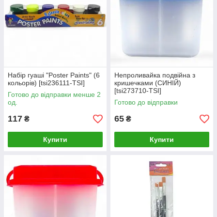
Набір гуаші "Poster Paints" (6
Непроливайка подвійна з
кольорів) [tsi236111-TSI]
кришечками (СИНІЙ)
[tsi273710-TSI]
Готово до відправки менше 2
од.
Готово до відправки
117
65
₴
₴
Купити
Купити