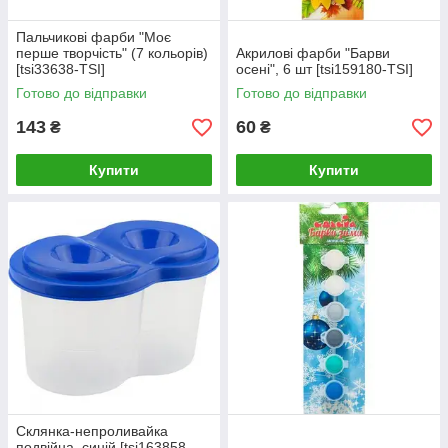
Пальчикові фарби "Моє
перше творчість" (7 кольорів)
Акрилові фарби "Барви
[tsi33638-TSI]
осенi", 6 шт [tsi159180-TSI]
Готово до відправки
Готово до відправки
143
60
₴
₴
Купити
Купити
Склянка-непроливайка
подвійна, синій [tsi163858-