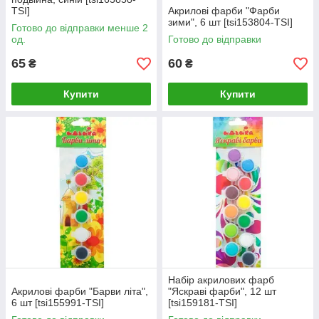
TSI]
Акрилові фарби "Фарби
зими", 6 шт [tsi153804-TSI]
Готово до відправки менше 2
од.
Готово до відправки
65
60
₴
₴
Купити
Купити
Набір акрилових фарб
Акрилові фарби "Барви літа",
"Яскраві фарби", 12 шт
6 шт [tsi155991-TSI]
[tsi159181-TSI]