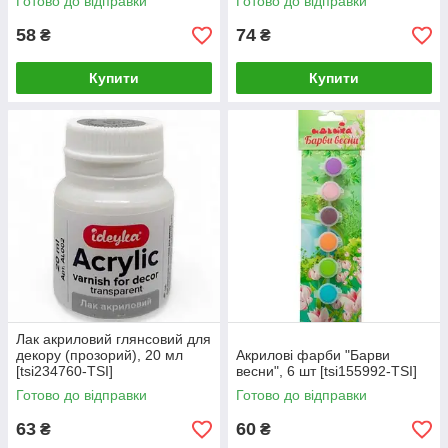
Готово до відправки
Готово до відправки
58
74
₴
₴
Купити
Купити
Лак акриловий глянсовий для
декору (прозорий), 20 мл
Акрилові фарби "Барви
[tsi234760-TSI]
весни", 6 шт [tsi155992-TSI]
Готово до відправки
Готово до відправки
63
60
₴
₴