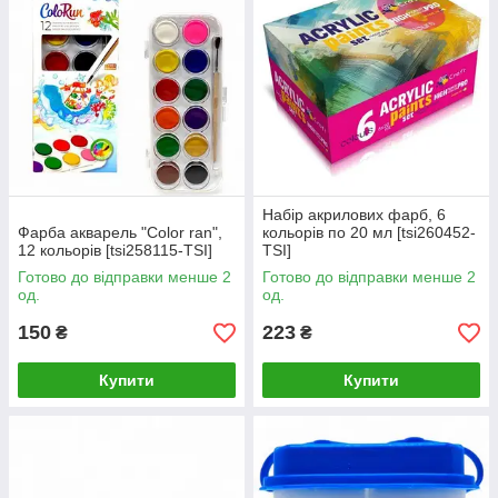
Набір акрилових фарб, 6
Фарба акварель "Color ran",
кольорів по 20 мл [tsi260452-
12 кольорів [tsi258115-TSI]
TSI]
Готово до відправки менше 2
Готово до відправки менше 2
од.
од.
150
223
₴
₴
Купити
Купити