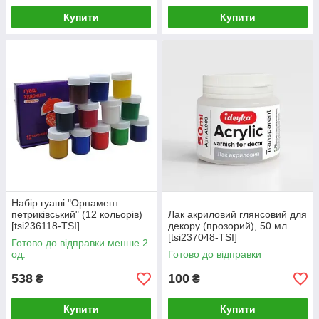
Купити
Купити
Набір гуаші "Орнамент
петриківський" (12 кольорів)
Лак акриловий глянсовий для
[tsi236118-TSI]
декору (прозорий), 50 мл
[tsi237048-TSI]
Готово до відправки менше 2
од.
Готово до відправки
538
100
₴
₴
Купити
Купити