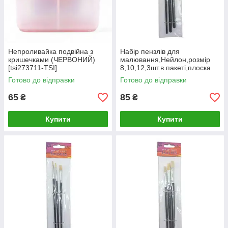
Непроливайка подвійна з
Набір пензлів для
кришечками (ЧЕРВОНИЙ)
малювання,Нейлон,розмір
[tsi273711-TSI]
8,10,12,3шт.в пакеті,плоска
головка,деревʼяна ручка
Готово до відправки
Готово до відправки
[tsi281399-TSI]
65
85
₴
₴
Купити
Купити