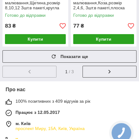
малювання,Щетина,розмір
малювання,Коза,розмір
8,10,12 3шт.в пакеті,кругла
2,4,6, 3шт.в пакеті,плоска
головка,деревʼяна р-ка
головка,деревʼяна ручка
Готово до відправки
Готово до відправки
[tsi281403-TSI]
[tsi281404-TSI]
83
77
₴
₴
Купити
Купити
Показати ще
1
/ 3
Про нас
100% позитивних з 409 відгуків за рік
Працює з 12.05.2017
м. Київ
проспект Миру, 15А, Київ, Україна