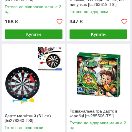
липучках [tsi263619-TSI]
Готово до відправки менше 2
од.
Готово до відправки
168
347
₴
₴
Купити
Купити
Розважальна гра дартс в
Дартс магнітний (31 см)
коробці [tsi285506-TSI]
[tsi278360-TSI]
Готово до відправки менше 2
Готово до відправки
од.