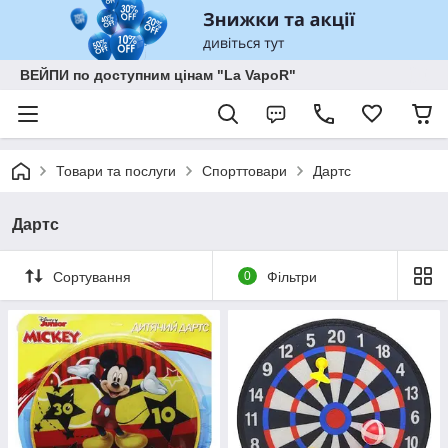
ВЕЙПИ по доступним цінам "La VapoR"
Товари та послуги
Спорттовари
Дартс
Дартс
Сортування
0
Фільтри