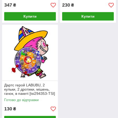
347
230
₴
₴
Купити
Купити
Дартс герой LABUBU, 2
кульки, 2 дротики, мішень,
гачок, в пакеті [tsi294353-TSI]
Готово до відправки
130
₴