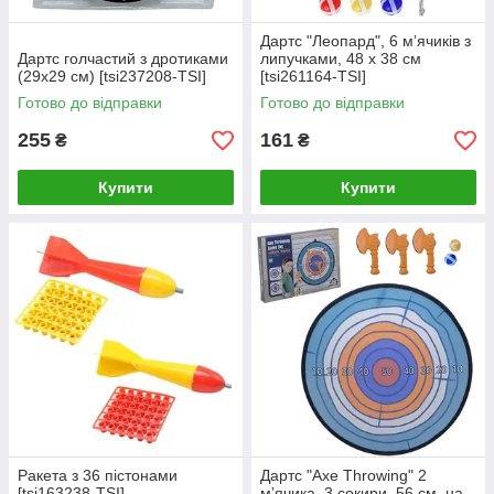
Дартс "Леопард", 6 мʼячиків з
Дартс голчастий з дротиками
липучками, 48 х 38 см
(29х29 см) [tsi237208-TSI]
[tsi261164-TSI]
Готово до відправки
Готово до відправки
255
161
₴
₴
Купити
Купити
Ракета з 36 пістонами
Дартс "Axe Throwing" 2
[tsi163238-TSI]
мʼячика, 3 сокири, 56 см, на