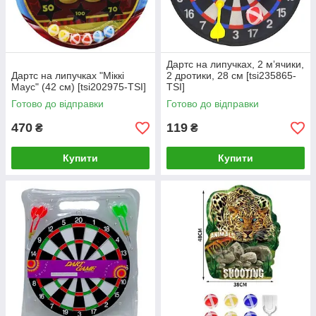
Дартс на липучках, 2 мʼячики,
Дартс на липучках "Міккі
2 дротики, 28 см [tsi235865-
Маус" (42 см) [tsi202975-TSI]
TSI]
Готово до відправки
Готово до відправки
470
119
₴
₴
Купити
Купити