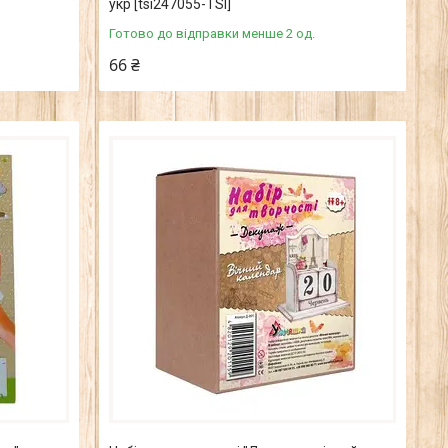
укр [tsi247055-ТSІ]
Готово до відправки менше 2 од.
66 ₴