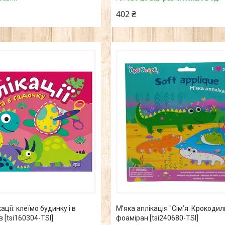
402 ₴
ації: клеїмо будинку і в
Мʼяка аплікація "Сімʼя: Крокодил
в [tsi160304-TSI]
фоаміран [tsi240680-TSI]