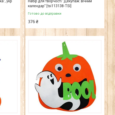
ка", укр
Набір для творчості "Декупаж: вічний
календар" [tsi113138-TSI]
Готово до відправки
376 ₴