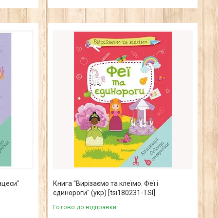
нцеси"
Книга "Вирізаємо та клеїмо. Феї і
єдинороги" (укр) [tsi180231-TSI]
Готово до відправки