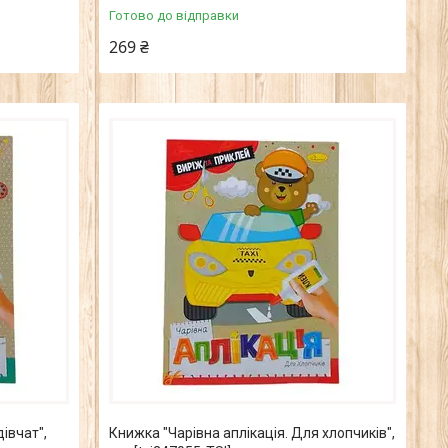
Готово до відправки
269 ₴
івчат",
Книжка "Чарівна аплікація. Для хлопчиків",