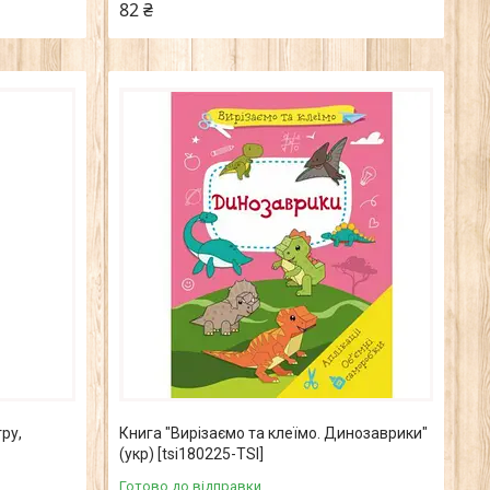
82 ₴
ру,
Книга "Вирізаємо та клеїмо. Динозаврики"
(укр) [tsi180225-TSI]
Готово до відправки