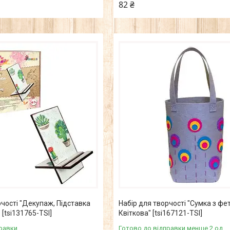
82 ₴
рчості "Декупаж, Підставка
Набір для творчості "Сумка з фет
[tsi131765-TSI]
Квіткова" [tsi167121-TSI]
равки
Готово до відправки менше 2 од.