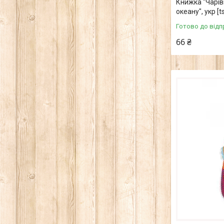
Книжка "Чарів
океану", укр [t
Готово до відп
66 ₴