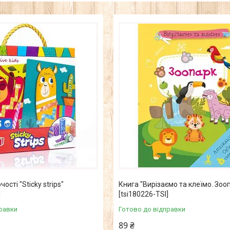
ості "Sticky strips"
Книга "Вирізаємо та клеїмо. Зооп
]
[tsi180226-TSI]
равки
Готово до відправки
89 ₴