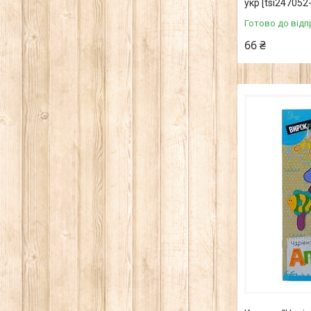
укр [tsi247052
Готово до відп
66 ₴