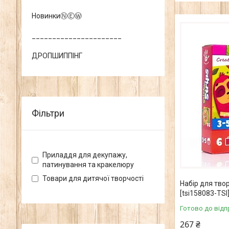
НовинкиⓃⒺⓌ
______________________
ДРОПШИППІНГ
Фільтри
Приладдя для декупажу,
патинування та кракелюру
Товари для дитячої творчості
Набір для творч
[tsi158083-TSI
Готово до відп
267 ₴