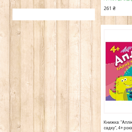
261 ₴
Книжка: "Аплік
садку", 4+ рокі