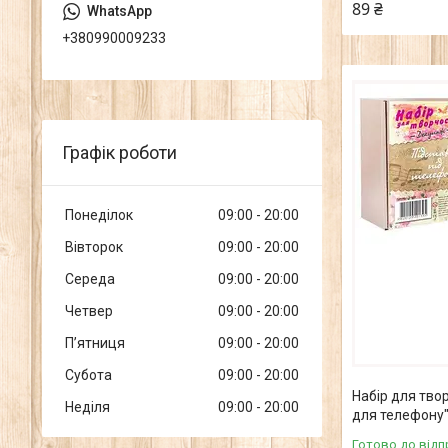
89 ₴
+380990009233
Графік роботи
Понеділок
09:00
20:00
Вівторок
09:00
20:00
Середа
09:00
20:00
Четвер
09:00
20:00
Пʼятниця
09:00
20:00
Субота
09:00
20:00
Набір для тво
Неділя
09:00
20:00
для телефону" 
Готово до відп