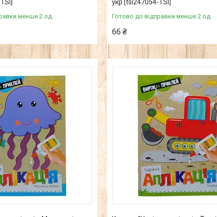
-ТSІ]
укр [tsi247054-ТSІ]
равки менше 2 од.
Готово до відправки менше 2 од.
66 ₴