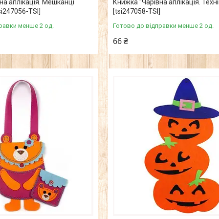
на аплікація. Мешканці
Книжка "Чарівна аплікація. Техні
si247056-ТSІ]
[tsi247058-ТSІ]
равки менше 2 од.
Готово до відправки менше 2 од.
66 ₴