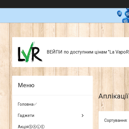
ВЕЙПИ по доступним цінам "La VapoR
Аплікації
Головна✅
Гаджети
АкціяⓈⒶⓁⒺ