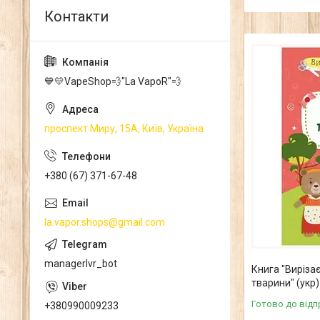
💙💛VapeShop💨"La VapoR"💨
проспект Миру, 15А, Київ, Україна
+380 (67) 371-67-48
la.vapor.shops@gmail.com
managerlvr_bot
Книга "Вирізає
тварини" (укр)
Готово до відп
+380990009233