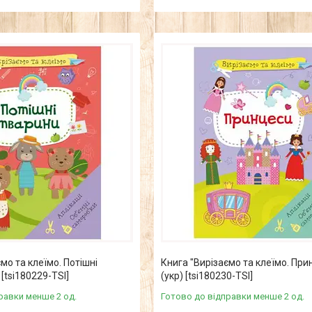
мо та клеїмо. Потішні
Книга "Вирізаємо та клеїмо. При
 [tsi180229-TSI]
(укр) [tsi180230-TSI]
равки менше 2 од.
Готово до відправки менше 2 од.