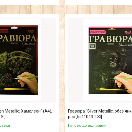
n Metallic: Хамелеон" (А4),
Гравюра "Silver Metallic: обезʼянк
SI]
рос [tsi41043-TSI]
равки
Готово до відправки