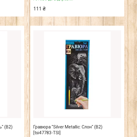
111 ₴
ь" (B2)
Гравюра "Silver Metallic: Слон" (B2)
[tsi47783-TSI]