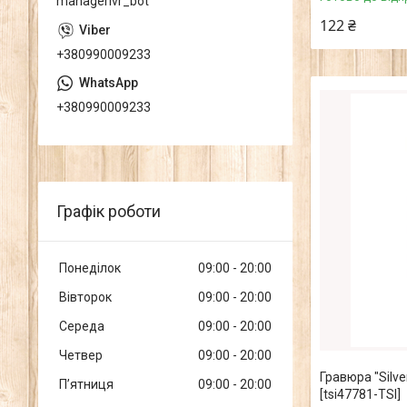
managerlvr_bot
122 ₴
+380990009233
+380990009233
Графік роботи
Понеділок
09:00
20:00
Вівторок
09:00
20:00
Середа
09:00
20:00
Четвер
09:00
20:00
Гравюра "Silve
Пʼятниця
09:00
20:00
[tsi47781-TSI]