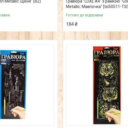
n Metallic: Щеня" (B2)
Гравюра "LUXE А4" з рамкою "Go
Metallic: Мавпочка" [tsi50511-TSI
равки
Готово до відправки
184 ₴