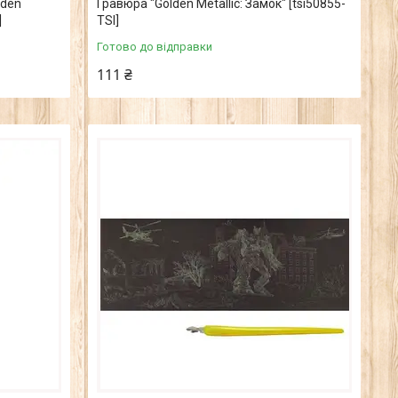
lden
Гравюра "Golden Metallic: Замок" [tsi50855-
]
TSI]
Готово до відправки
111 ₴