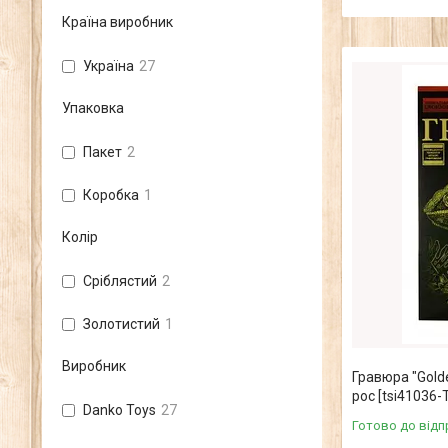
Країна виробник
Україна
27
Упаковка
Пакет
2
Коробка
1
Колір
Сріблястий
2
Золотистий
1
Виробник
Гравюра "Golde
рос [tsi41036-T
Danko Toys
27
Готово до відп