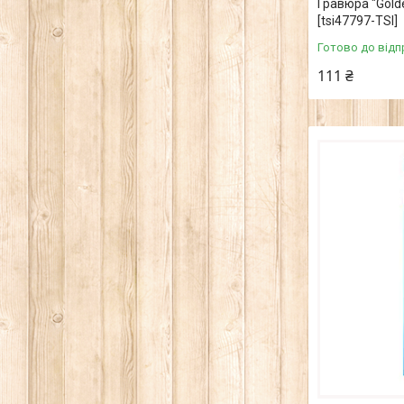
Гравюра "Golde
[tsi47797-TSI]
Готово до відп
111 ₴