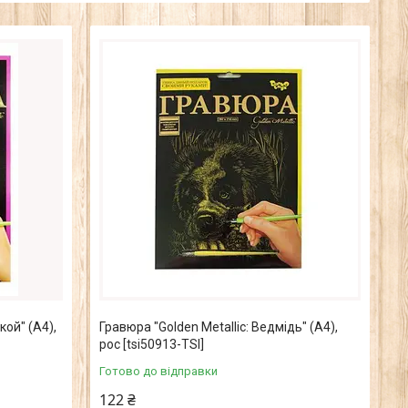
кой" (А4),
Гравюра "Golden Metallic: Ведмідь" (А4),
рос [tsi50913-TSI]
Готово до відправки
122 ₴