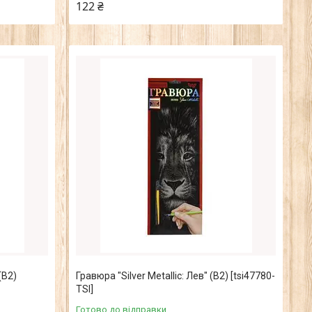
122 ₴
(B2)
Гравюра "Silver Metallic: Лев" (B2) [tsi47780-
TSI]
Готово до відправки