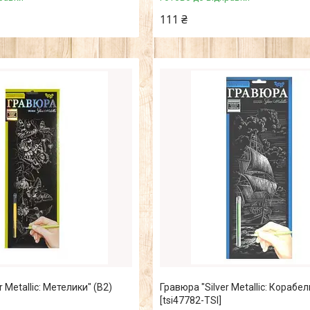
111 ₴
r Metallic: Метелики" (B2)
Гравюра "Silver Metallic: Корабел
[tsi47782-TSI]