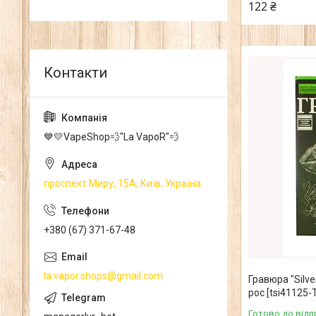
122 ₴
💙💛VapeShop💨"La VapoR"💨
проспект Миру, 15А, Київ, Україна
+380 (67) 371-67-48
la.vapor.shops@gmail.com
Гравюра "Silve
рос [tsi41125-T
Готово до відп