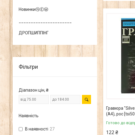
НовинкиⓃⒺⓌ
______________________
ДРОПШИППІНГ
Фільтри
Діапазон цін, ₴
Гравюра "Silve
(А4), рос [tsi5
Наявність
Готово до відп
В наявності
27
122 ₴