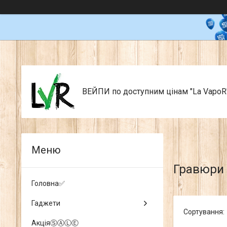
ВЕЙПИ по доступним цінам "La VapoR
Гравюри 
Головна✅
Гаджети
АкціяⓈⒶⓁⒺ