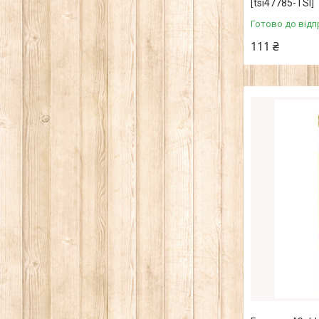
[tsi47785-TSI]
Готово до відп
111 ₴