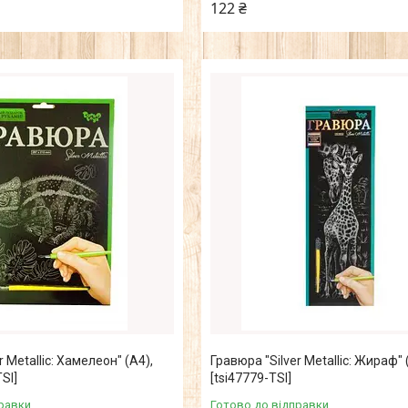
122 ₴
r Metallic: Хамелеон" (А4),
Гравюра "Silver Metallic: Жираф" 
SI]
[tsi47779-TSI]
равки
Готово до відправки