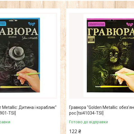
r Metallic: Дитина і кораблик"
Гравюра "Golden Metallic: обезʼян
0901-TSI]
рос [tsi41034-TSI]
равки
Готово до відправки
122 ₴