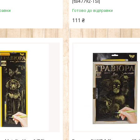
[tsi47792-TSI]
равки
Готово до відправки
111 ₴