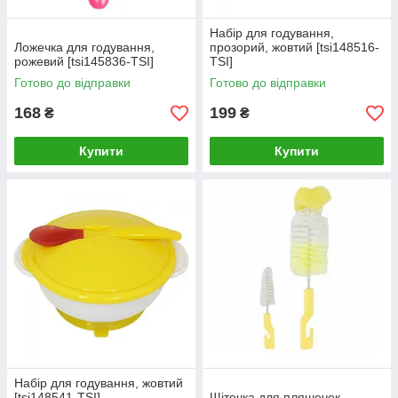
Набір для годування,
Ложечка для годування,
прозорий, жовтий [tsi148516-
рожевий [tsi145836-TSI]
TSI]
Готово до відправки
Готово до відправки
168
199
₴
₴
Купити
Купити
Набір для годування, жовтий
[tsi148541-TSI]
Щіточка для пляшечок