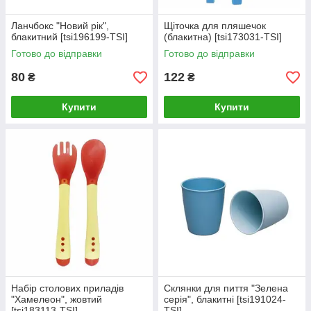
Ланчбокс "Новий рік",
Щіточка для пляшечок
блакитний [tsi196199-TSI]
(блакитна) [tsi173031-TSI]
Готово до відправки
Готово до відправки
80
122
₴
₴
Купити
Купити
Набір столових приладів
Склянки для пиття "Зелена
"Хамелеон", жовтий
серія", блакитні [tsi191024-
[tsi183113-TSI]
TSI]