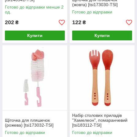
(жовта) [tsi173030-TSI]
Готово до відправки менше 2
од.
Готово до відправки
202
122
₴
₴
Купити
Купити
Набір столових приладів
Щіточка для пляшечок
"Хамелеон", помаранчевий
(рожева) [tsi173032-TSI]
[tsi183112-TSI]
Готово до відправки
Готово до відправки