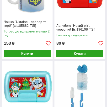
Чашка "Ukraine - прапор та
герб" [tsi185882-TSI]
Ланчбокс "Новий рік",
червоний [tsi196198-TSI]
Готово до відправки менше 2
од.
Готово до відправки
153
80
₴
₴
Купити
Купити