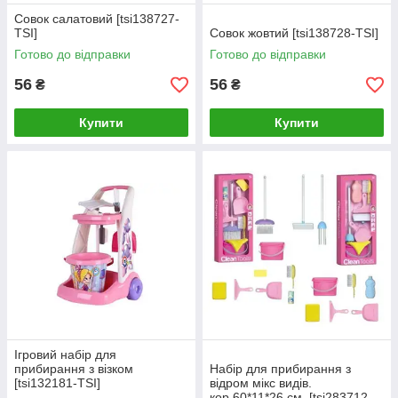
Совок салатовий [tsi138727-
TSI]
Совок жовтий [tsi138728-TSI]
Готово до відправки
Готово до відправки
56
56
₴
₴
Купити
Купити
Ігровий набір для
прибирання з візком
Набір для прибирання з
[tsi132181-TSI]
відром мікс видів.
кор.60*11*26 см. [tsi283712-