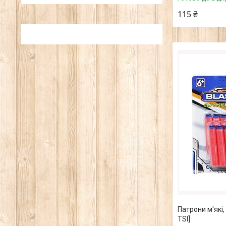
115 ₴
Патрони м'які,
TSI]