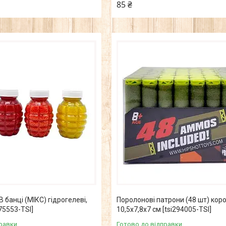
85 ₴
В банці (МІКС) гідрогелеві,
Поролонові патрони (48 шт) кор
275553-TSI]
10,5х7,8х7 см [tsi294005-TSI]
равки
Готово до відправки