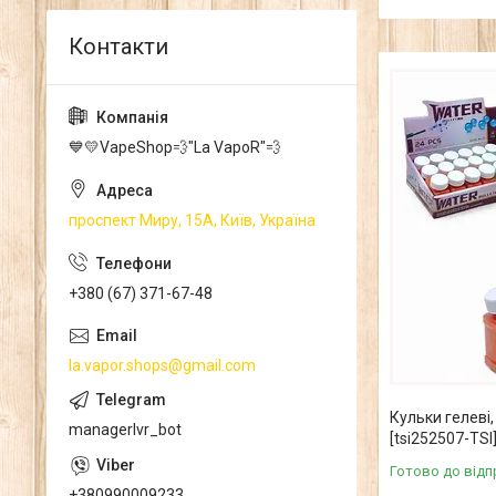
💙💛VapeShop💨"La VapoR"💨
проспект Миру, 15А, Київ, Україна
+380 (67) 371-67-48
la.vapor.shops@gmail.com
Кульки гелеві,
managerlvr_bot
[tsi252507-TSI
Готово до відп
+380990009233