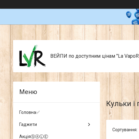
ВЕЙПИ по доступним цінам "La VapoR
Кульки і 
Головна✅
Гаджети
АкціяⓈⒶⓁⒺ