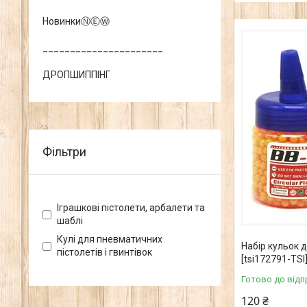
НовинкиⓃⒺⓌ
______________________
ДРОПШИППІНГ
Фільтри
Іграшкові пістолети, арбалети та
шаблі
Кулі для пневматичних
Набір кульок д
пістолетів і гвинтівок
[tsi172791-TSI
Готово до відп
120 ₴