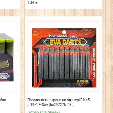
134 ₴
обка
Поролонові патрони на блістері FJ445
р.19*17*3см [tsi297276-TSI]
Готово до відправки