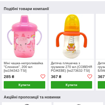
Подібні товари компанії
Міні чашка-непроливайка
Дитяча пляшечка з
Дитя
"Слоненя", 200 мл
грузиком 270 мл.(СОВЕНЯ
груз
[tsi194342-TSI]
РОЖЕВЕ) [tsi273632-TSI]
БЛАК
TSI]
285
367
367
₴
₴
Купити
Купити
Акційні пропозиції та новинки