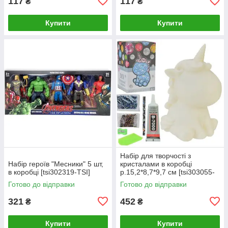
117
117
₴
₴
Купити
Купити
Набір для творчості з
Набір героїв "Месники" 5 шт,
кристалами в коробці
в коробці [tsi302319-TSI]
р.15,2*8,7*9,7 см [tsi303055-
TSI]
Готово до відправки
Готово до відправки
321
452
₴
₴
Купити
Купити