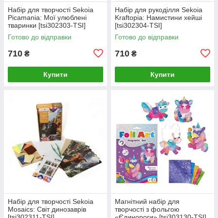
Набір для творчості Sekoia
Набір для рукоділля Sekoia
Picamania: Мої улюблені
Kraftopia: Намистини хейші
тваринки [tsi302303-TSI]
[tsi302304-TSI]
Готово до відправки
Готово до відправки
710
710
₴
₴
Купити
Купити
Набір для творчості Sekoia
Магнітний набір для
Mosaics: Світ динозаврів
творчості з фольгою
[tsi302311-TSI]
«Єдинороги» [tsi303130-TSI]