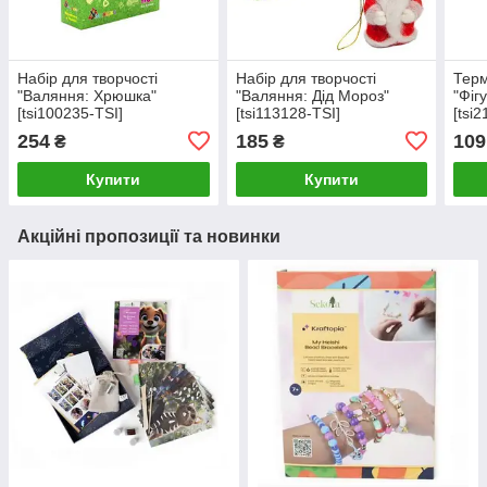
Набір для творчості
Набір для творчості
Терм
"Валяння: Хрюшка"
"Валяння: Дід Мороз"
"Фіг
[tsi100235-TSI]
[tsi113128-TSI]
[tsi
254
185
109
₴
₴
Купити
Купити
Акційні пропозиції та новинки