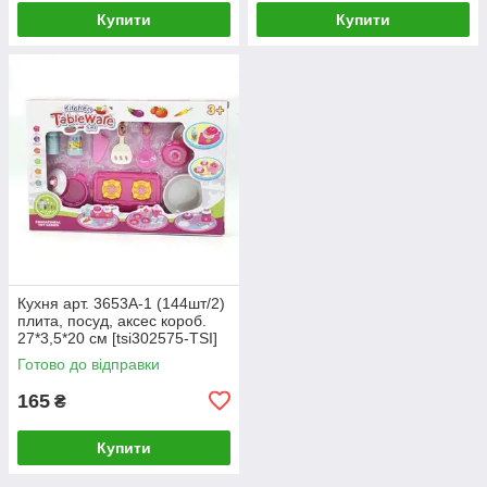
Купити
Купити
Кухня арт. 3653A-1 (144шт/2)
плита, посуд, аксес короб.
27*3,5*20 см [tsi302575-TSI]
Готово до відправки
165
₴
Купити