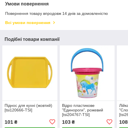
Умови повернення
Повернення товару впродовж 14 днів за домовленістю
Всі умови повернення
Подібні товари компанії
Піднос для кухні (жовтий)
Відро пластикове
Лійк
[tsi120666-TSI]
"Единороги", рожевий
"Сло
[tsi204767-TSI]
[tsi
101
103
108
₴
₴