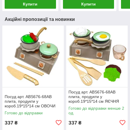
Купити
Купити
Акційні пропозиції та новинки
Посуд арт. ABS676-68AB
Посуд арт. ABS676-68AB
плита, продукти у
плита, продукти у
короб.19*15*14 см ЯЄЧНЯ
короб.19*15*14 см ОВОЧИ
[tsi302730-TSI]
Готово до відправки менше 2
[tsi302729-TSI]
Готово до відправки
од.
337
337
₴
₴