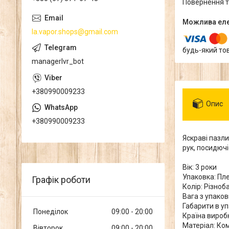
повернення 
la.vapor.shops@gmail.com
будь-який то
managerlvr_bot
+380990009233
Опис
+380990009233
Яскраві пазли
рук, посидючі
Вік: 3 роки
Упаковка: Пл
Графік роботи
Колір: Різноб
Вага з упаков
Габарити в упа
Понеділок
09:00
20:00
Країна виробн
Матеріал: Ко
Вівторок
09:00
20:00