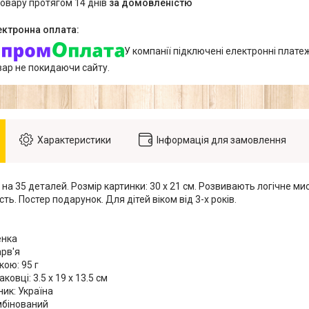
товару протягом 14 днів
за домовленістю
У компанії підключені електронні плате
вар не покидаючи сайту.
Характеристики
Інформація для замовлення
 на 35 деталей. Розмір картинки: 30 х 21 см. Розвивають логічне м
сть. Постер подарунок. Для дітей віком від 3-х років.
енка
арв'я
кою: 95 г
ковці: 3.5 x 19 x 13.5 см
ик: Україна
мбінований