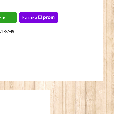
ити
Купити з
371-67-48