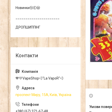
НовинкиⓃⒺⓌ
______________________
ДРОПШИППІНГ
💙💛VapeShop💨"La VapoR"💨
проспект Миру, 15А, Київ, Україна
+380 (67) 371-67-48