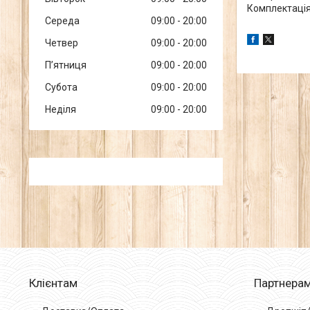
Комплектація
Середа
09:00
20:00
Четвер
09:00
20:00
Пʼятниця
09:00
20:00
Субота
09:00
20:00
Неділя
09:00
20:00
Клієнтам
Партнера