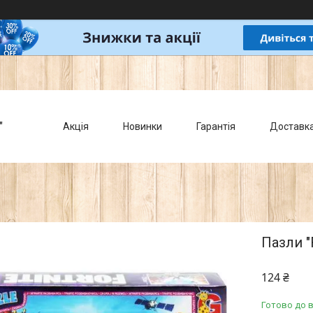
"
Акція
Новинки
Гарантія
Доставк
Пазли "F
124 ₴
Готово до 