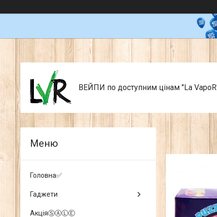
ВЕЙПИ по доступним цінам "La VapoR
Головна✅
Гаджети
АкціяⓈⒶⓁⒺ