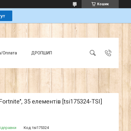
Кошик
а/Оплата
ДРОПШИП
ortnite", 35 елементів [tsi175324-TSI]
відправки
Код:
tsi175324