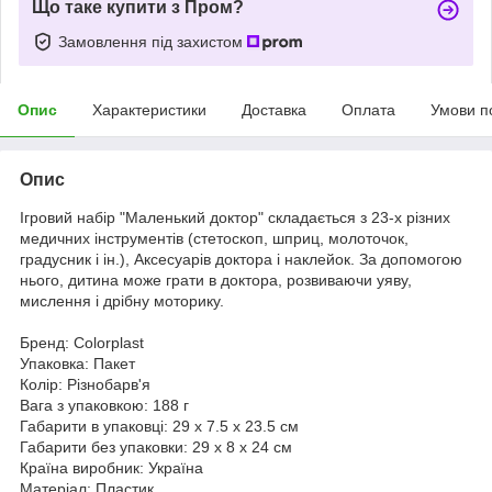
Що таке купити з Пром?
Замовлення під захистом
Опис
Характеристики
Доставка
Оплата
Умови п
Опис
Ігровий набір "Маленький доктор" складається з 23-х різних
медичних інструментів (стетоскоп, шприц, молоточок,
градусник і ін.), Аксесуарів доктора і наклейок. За допомогою
нього, дитина може грати в доктора, розвиваючи уяву,
мислення і дрібну моторику.
Бренд: Colorplast
Упаковка: Пакет
Колір: Різнобарв'я
Вага з упаковкою: 188 г
Габарити в упаковці: 29 x 7.5 x 23.5 см
Габарити без упаковки: 29 x 8 x 24 см
Країна виробник: Україна
Матеріал: Пластик