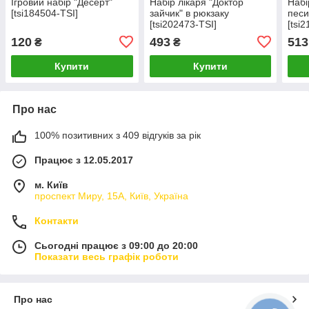
Ігровий набір "Десерт"
Набір лікаря "Доктор
Набі
[tsi184504-TSI]
зайчик" в рюкзаку
песи
[tsi202473-TSI]
[tsi
120
493
513
₴
₴
Купити
Купити
Про нас
100% позитивних з 409 відгуків за рік
Працює з 12.05.2017
м. Київ
проспект Миру, 15А, Київ, Україна
Контакти
Сьогодні працює з 09:00 до 20:00
Показати весь графік роботи
Про нас