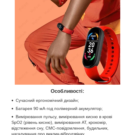
Особливості:
Сучасний ергономічний дизайн;
Батарея 90 мА·год полімерний акумулятор;
Вимірювання пульсу, вимірювання кисню в крові
SpO2 (рівень кисню), вимірювання АТ, крокомір,
відстеження сну, СМС-повідомлення, будильник,
нагадування про виклик-вібродзвінку.