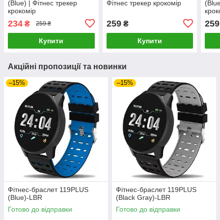
(Blue) | Фітнес трекер
Фітнес трекер крокомір
(Blu
крокомір
крок
234
259
259
₴
₴
259 ₴
Купити
Купити
Акційні пропозиції та новинки
–15%
–15%
Фітнес-браслет 119PLUS
Фітнес-браслет 119PLUS
(Blue)-LВR
(Black Gray)-LВR
Готово до відправки
Готово до відправки