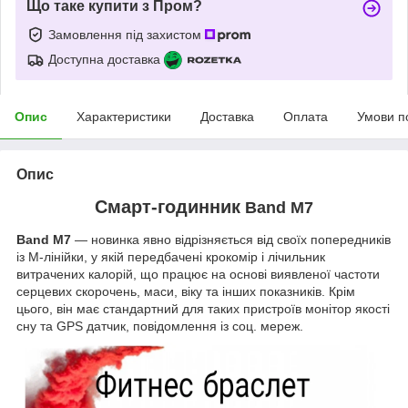
Що таке купити з Пром?
Замовлення під захистом
Доступна доставка
Опис
Характеристики
Доставка
Оплата
Умови п
Опис
Смарт-годинник
Band M7
Band M7
— новинка явно відрізняється від своїх попередників
із М-лінійки, у якій передбачені крокомір і лічильник
витрачених калорій, що працює на основі виявленої частоти
серцевих скорочень, маси, віку та інших показників. Крім
цього, він має стандартний для таких пристроїв монітор якості
сну та GPS датчик, повідомлення із соц. мереж.