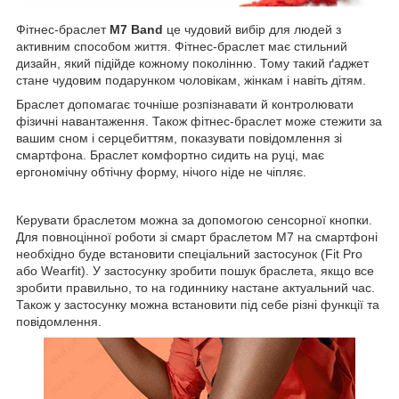
Фітнес-браслет
M7 Band
це чудовий вибір для людей з
активним способом життя. Фітнес-браслет має стильний
дизайн, який підійде кожному поколінню. Тому такий ґаджет
стане чудовим подарунком чоловікам, жінкам і навіть дітям.
Браслет допомагає точніше розпізнавати й контролювати
фізичні навантаження. Також фітнес-браслет може стежити за
вашим сном і серцебиттям, показувати повідомлення зі
смартфона. Браслет комфортно сидить на руці, має
ергономічну обтічну форму, нічого ніде не чіпляє.
Керувати браслетом можна за допомогою сенсорної кнопки.
Для повноцінної роботи зі смарт браслетом M7 на смартфоні
необхідно буде встановити спеціальний застосунок (Fit Pro
або Wearfit). У застосунку зробити пошук браслета, якщо все
зробити правильно, то на годиннику настане актуальний час.
Також у застосунку можна встановити під себе різні функції та
повідомлення.