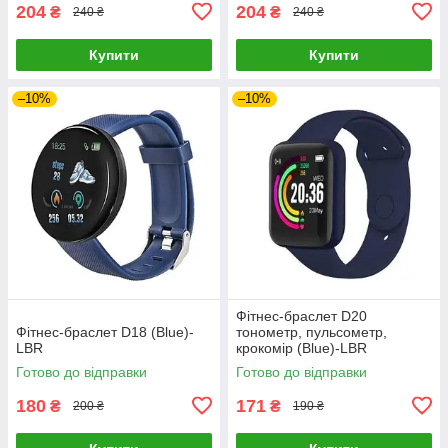
204
204
₴
₴
240 ₴
240 ₴
Купити
Купити
–10%
–10%
Фітнес-браслет D20
Фітнес-браслет D18 (Blue)-
тонометр, пульсометр,
LВR
крокомір (Blue)-LВR
Готово до відправки
Готово до відправки
180
171
₴
₴
200 ₴
190 ₴