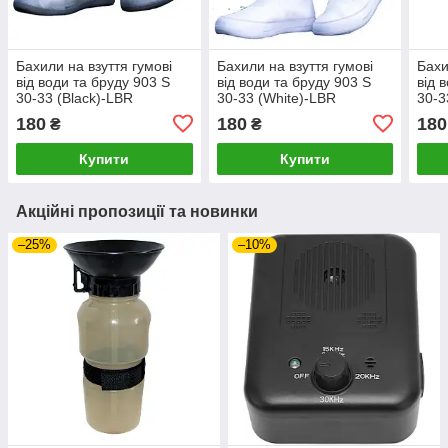
Бахили на взуття гумові
Бахили на взуття гумові
Бахи
від води та бруду 903 S
від води та бруду 903 S
від 
30-33 (Black)-LВR
30-33 (White)-LВR
30-3
180
180
180
₴
₴
Купити
Купити
Акційні пропозиції та новинки
–25%
–10%