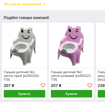
Всі умови повернення
Подібні товари компанії
Горщик дитячий №1
Горщик дитячий №1
Горщ
світло-сірий [tsi281520-
світло-рожевий [tsi281521-
криш
TSI]
TSI]
[tsi
207
207
238
₴
₴
Купити
Купити