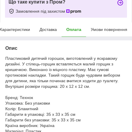
Що таке купити з Пром?
Замовлення під захистом
Характеристики
Доставка
Оплата
Умови повернення
Опис
Пластиковий дитячий горошок, виготовлений у яскравому
дизайні. У стілець-горщик вставляється малий горщик з
кришечкою. Виконано із міцного пластику. Має гумові
протиковзкі накладки. Такий горщик буде чудовим вибором
для дитини, яка тільки починає вчитися ходити до туалету.
Внутрішні розміри горщика: 20 х 12 х 12 см.
Бренд: Технок
Упаковка: Без упаковки
Колір: Блакитний
Габарити в упаковці: 35 x 33 x 35 см
Габарити без упаковки: 35 x 33 x 35 см
Країна виробник: Україна
Матеріал: Пластик