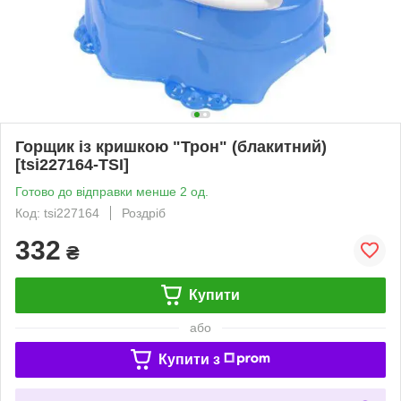
Горщик із кришкою "Трон" (блакитний)
[tsi227164-TSI]
Готово до відправки менше 2 од.
Код: tsi227164
Роздріб
332
₴
Купити
або
Купити з