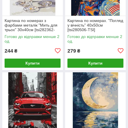
Картина по номерах з
Картина по номерах. "Погляд
фарбами металік "Мить для
у вічність" 40х50см
трьох" 30х40см [tsi282362-
[tsi280506-TSI]
TSI]
Готово до відправки менше 2
Готово до відправки менше 2
од.
од.
244
279
₴
₴
Купити
Купити