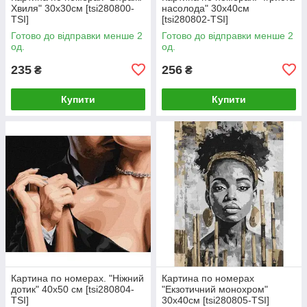
Хвиля" 30x30см [tsi280800-
насолода" 30х40см
TSI]
[tsi280802-TSI]
Готово до відправки менше 2
Готово до відправки менше 2
од.
од.
235
256
₴
₴
Купити
Купити
Картина по номерах. "Ніжний
Картина по номерах
дотик" 40х50 см [tsi280804-
"Екзотичний монохром"
TSI]
30х40см [tsi280805-TSI]