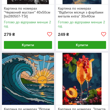
Картина по номерах
Картина по номерах
"Червоний мустанг" 40х50см
"Відбиток місяця з фарбами
[tsi280507-TSI]
металік extra" 30х40см
[tsi280799-TSI]
Готово до відправки менше 2
Готово до відправки менше 2
од.
од.
279
249
₴
₴
Купити
Купити
Картина по номерах "Вітраж.
Картина по номерах. "Ігриста