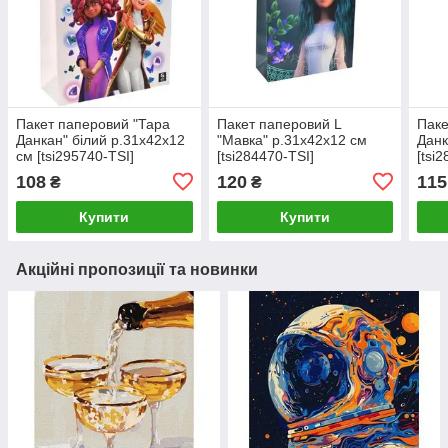
Пакет паперовий "Тара
Пакет паперовий L
Паке
Данкан" білий р.31x42x12
"Мавка" р.31x42x12 см
Данк
см [tsi295740-TSI]
[tsi284470-TSI]
[tsi
108
120
115
₴
₴
Купити
Купити
Акційні пропозиції та новинки