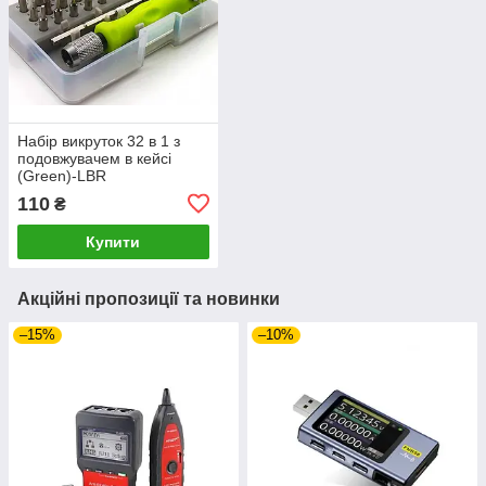
Набір викруток 32 в 1 з
подовжувачем в кейсі
(Green)-LВR
110
₴
Купити
Акційні пропозиції та новинки
–15%
–10%