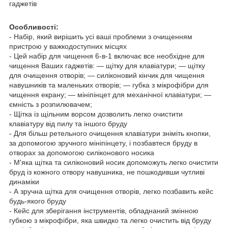
гаджетів
Особливості:
- Набір, який вирішить усі ваші проблеми з очищенням
пристрою у важкодоступних місцях
- Цей набір для чищення 6-в-1 включає все необхідне для
чищення Ваших гаджетів: — щітку для клавіатури; — щітку
для очищення отворів; — силіконовий кінчик для чищення
навушників та маленьких отворів; — губка з мікрофібри для
чищення екрану; — мініпінцет для механічної клавіатури; —
ємність з розпилювачем;
- Щітка із щільним ворсом дозволить легко очистити
клавіатуру від пилу та іншого бруду
- Для більш ретельного очищення клавіатури зніміть кнопки,
за допомогою зручного мініпінцету, і позбавтеся бруду в
отворах за допомогою силіконового носика
- М'яка щітка та силіконовий носик допоможуть легко очистити
бруд із кожного отвору навушника, не пошкодивши чутливі
динаміки
- А зручна щітка для очищення отворів, легко позбавить кейс
будь-якого бруду
- Кейс для зберігання інструментів, обладнаний змінною
губкою з мікрофібри, яка швидко та легко очистить від бруду