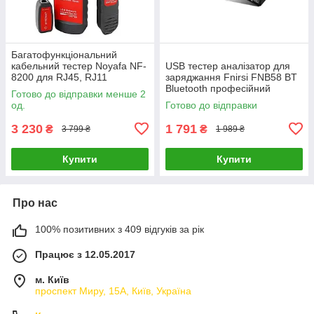
Багатофункціональний
кабельний тестер Noyafa NF-
USB тестер аналізатор для
8200 для RJ45, RJ11
заряджання Fnirsi FNB58 BT
трасошукач, вимірювач
Bluetooth професійний
Готово до відправки менше 2
відстаней-LВR
вольтметр, амперметр (Blue)-
од.
Готово до відправки
LВR
3 230
1 791
₴
₴
3 799 ₴
1 989 ₴
Купити
Купити
Про нас
100% позитивних з 409 відгуків за рік
Працює з 12.05.2017
м. Київ
проспект Миру, 15А, Київ, Україна