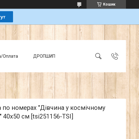
Кошик
а/Оплата
ДРОПШИП
 по номерах "Дівчина у космічному
" 40х50 см [tsi251156-TSI]