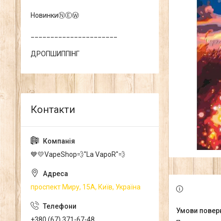
НовинкиⓃⒺⓌ
______________________
ДРОПШИППІНГ
💙💛VapeShop💨"La VapoR"💨
проспект Миру, 15А, Київ, Україна
+380 (67) 371-67-48