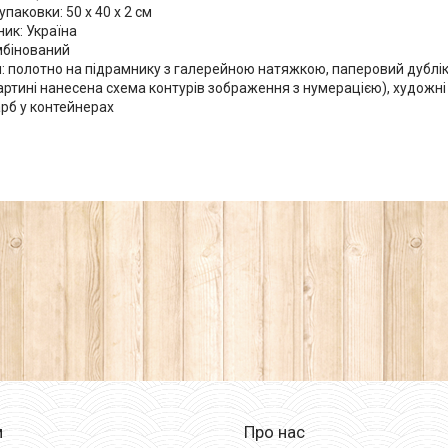
упаковки: 50 x 40 x 2 см
ик: Україна
мбінований
: полотно на підрамнику з галерейною натяжкою, паперовий дублі
артині нанесена схема контурів зображення з нумерацією), художні 
рб у контейнерах
м
Про нас