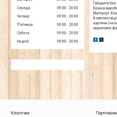
Габарити без 
Середа
09:00
20:00
Країна виробн
Матеріал: Ко
Четвер
09:00
20:00
Комплектація
картини (на к
Пʼятниця
09:00
20:00
акрилових фа
Субота
09:00
20:00
Неділя
09:00
20:00
Клієнтам
Партнера