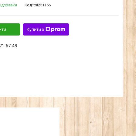
відправки
Код:
tsi251156
ити
Купити з
371-67-48