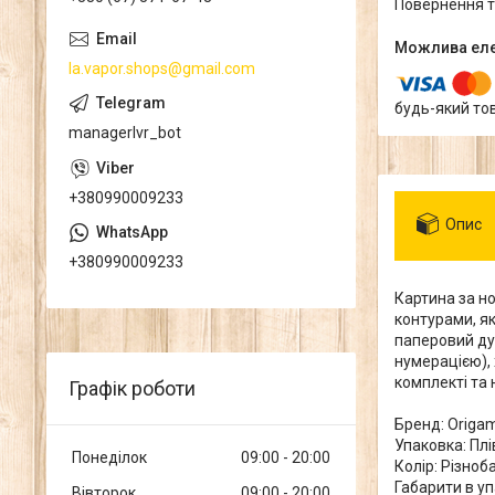
повернення 
la.vapor.shops@gmail.com
будь-який то
managerlvr_bot
+380990009233
Опис
+380990009233
Картина за н
контурами, як
паперовий ду
нумерацією), 
комплекті та 
Графік роботи
Бренд: Origam
Упаковка: Плі
Понеділок
09:00
20:00
Колір: Різноб
Габарити в упа
Вівторок
09:00
20:00