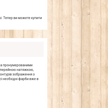
жі. Тепер ви можете купити
 за пронумерованими
галерейною натяжкою,
контурів зображення з
сі необхідні фарби вже в