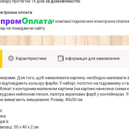
товару протягом 14 днів
за домовленістю
У компанії підключені електронні плате
вар не покидаючи сайту.
Характеристики
Інформація для замовлення
омерами. Для того, щоб намалювати картину, необхідно малювати
і відповідають кольору фарби. У наборі: полотно на підрамнику з 
блікат з контурним малюнком картини (на картині нанесена схема 
художні нейлонові пензлі, палітра акрилових фарб у контейнерах. У
не вимагають змішування. Розмір: 40х50 см.
i
вка
арв'я
ковці: 50 x 40 x 2 см