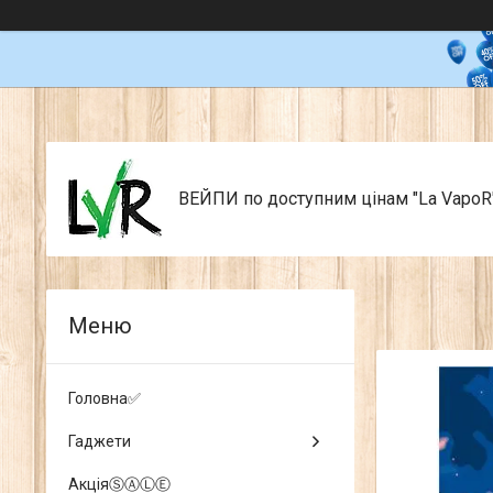
ВЕЙПИ по доступним цінам "La VapoR
Головна✅
Гаджети
АкціяⓈⒶⓁⒺ