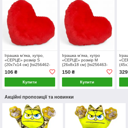
Іграшка м’яка, хутро,
Іграшка м’яка, хутро
Ігра
«СЕРЦЕ» розмір S
«СЕРЦЕ» розмір М
«СЕР
(20x7x14 см) [tsi256462-
(26х8х18 см) [tsi256463-
(45х
TSI]
TSI]
TSI]
106
150
329
₴
₴
Купити
Купити
Акційні пропозиції та новинки