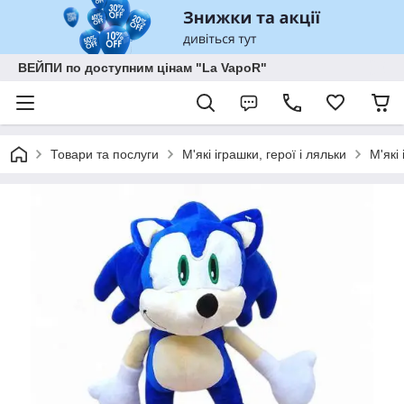
ВЕЙПИ по доступним цінам "La VapoR"
Товари та послуги
М'які іграшки, герої і ляльки
М'які