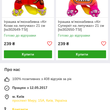
Іграшка м’яконабивна «Кіт
Іграшка м’яконабивна «Кіт
Козак на липучках» 21 см
Суперкіт на липучках» 21 см
[tsi302649-TSI]
[tsi302650-TSI]
Готово до відправки
Готово до відправки
239
239
₴
₴
Купити
Купити
Про нас
100% позитивних з 408 відгуків за рік
Працює з 12.05.2017
м. Київ
проспект Миру, 15А, Київ, Україна
Контакти