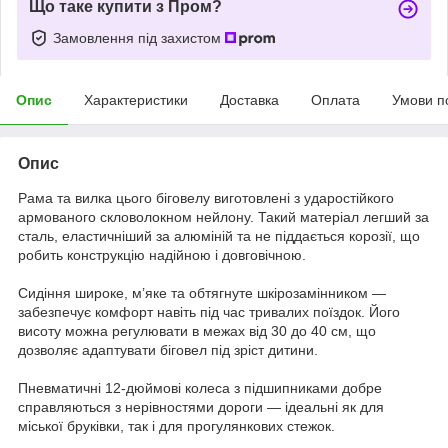
Що таке купити з Пром?
Замовлення під захистом
Опис
Характеристики
Доставка
Оплата
Умови п
Опис
Рама та вилка цього біговелу виготовлені з ударостійкого
армованого скловолокном нейлону. Такий матеріал легший за
сталь, еластичніший за алюміній та не піддається корозії, що
робить конструкцію надійною і довговічною.
Сидіння широке, м’яке та обтягнуте шкірозамінником —
забезпечує комфорт навіть під час тривалих поїздок. Його
висоту можна регулювати в межах від 30 до 40 см, що
дозволяє адаптувати біговел під зріст дитини.
Пневматичні 12-дюймові колеса з підшипниками добре
справляються з нерівностями дороги — ідеальні як для
міської бруківки, так і для прогулянкових стежок.