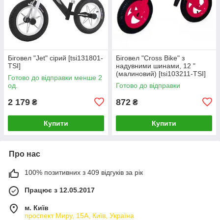
Біговел "Jet" сірий [tsi131801-
Біговел "Cross Bike" з
TSI]
надувними шинами, 12 "
(малиновий) [tsi103211-TSI]
Готово до відправки менше 2
од.
Готово до відправки
2 179
872
₴
₴
Купити
Купити
Про нас
100% позитивних з 409 відгуків за рік
Працює з 12.05.2017
м. Київ
проспект Миру, 15А, Київ, Україна