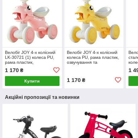
Велобіг JOY 4-х колісний
Велобіг JOY 4-х колісний
Вело
LK-30721 (1) колеса PU,
колеса PU, рама пластик,
стал
рама пластик,
озвучування та
коле
озвучування та
підсвічування, в коробці
підні
1 170
1 4
₴
підсвічування, в коробці
[tsi298624-TSI]
дзві
[tsi298
1 170
₴
Купити
Акційні пропозиції та новинки