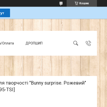
Кошик
а/Оплата
ДРОПШИП
ля творчості "Bunny surprise. Рожевий"
95-TSI]