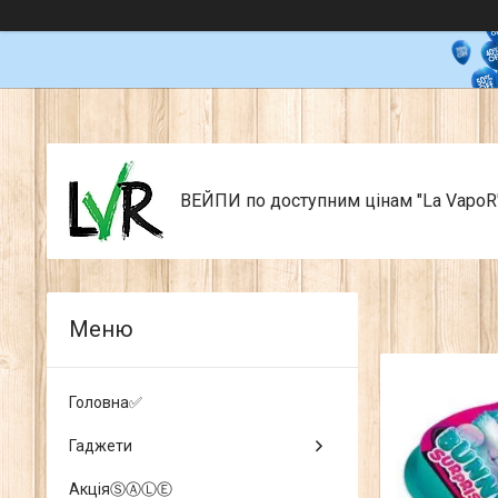
ВЕЙПИ по доступним цінам "La VapoR
Головна✅
Гаджети
АкціяⓈⒶⓁⒺ