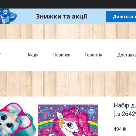
"
Акція
Новинки
Гарантія
Доставк
Набір д
[tsi2642
494 ₴