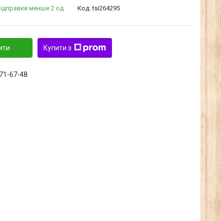
ідправки менше 2 од.
Код:
tsi264295
ити
Купити з
371-67-48