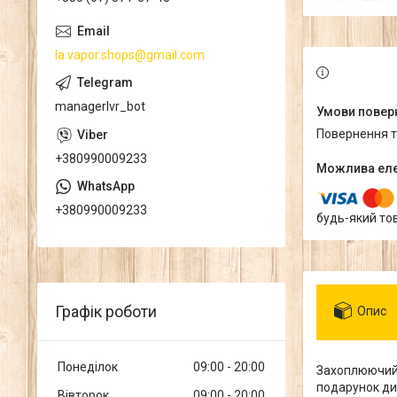
la.vapor.shops@gmail.com
managerlvr_bot
повернення 
+380990009233
+380990009233
будь-який то
Графік роботи
Опис
Понеділок
09:00
20:00
Захоплюючий і
подарунок ди
Вівторок
09:00
20:00