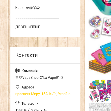
НовинкиⓃⒺⓌ
______________________
ДРОПШИППІНГ
💙💛VapeShop💨"La VapoR"💨
проспект Миру, 15А, Київ, Україна
+380 (67) 371-67-48