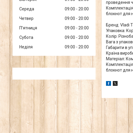
проведення ча
Комплектація:
Середа
09:00
20:00
блокнот для но
Четвер
09:00
20:00
Бренд: Vladi 
Пʼятниця
09:00
20:00
Упаковка: Ко
Колір: Різноб
Субота
09:00
20:00
Вага з упаков
Неділя
09:00
20:00
Габарити в упа
Країна виробн
Матеріал: Ко
Комплектація:
блокнот для 