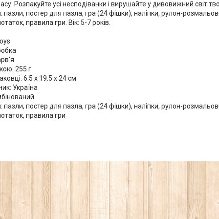
су. Розпакуйте усі несподіванки і вирушайте у дивовижний світ твор
 пазли, постер для пазла, гра (24 фішки), наліпки, рулон-розмальов
таток, правила гри. Вік: 5-7 років.
Toys
робка
арв'я
кою: 255 г
ковці: 6.5 x 19.5 x 24 см
ик: Україна
мбінований
 пазли, постер для пазла, гра (24 фішки), наліпки, рулон-розмальов
нотаток, правила гри