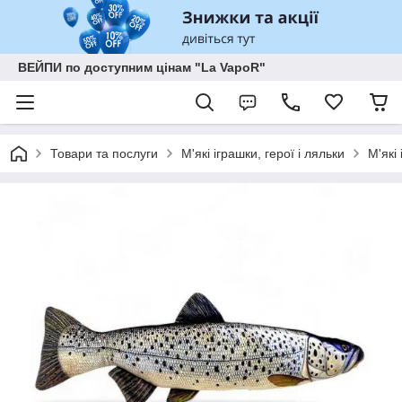
ВЕЙПИ по доступним цінам "La VapoR"
Товари та послуги
М'які іграшки, герої і ляльки
М'які