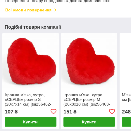
Повернення товару впродовж 14 днів за домовленістю
Всі умови повернення
Подібні товари компанії
Іграшка м’яка, хутро,
Іграшка м’яка, хутро
М'як
«СЕРЦЕ» розмір S
«СЕРЦЕ» розмір М
см [
(20x7x14 см) [tsi256462-
(26х8х18 см) [tsi256463-
TSI]
TSI]
107
151
248
₴
₴
Купити
Купити