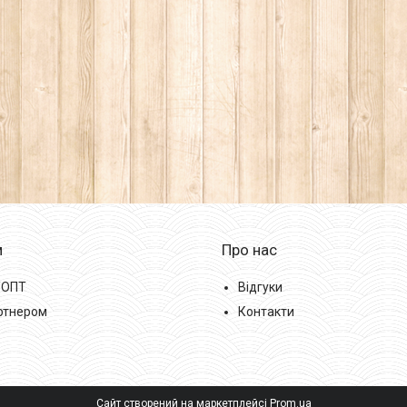
м
Про нас
/ОПТ
Відгуки
ртнером
Контакти
Сайт створений на маркетплейсі
Prom.ua