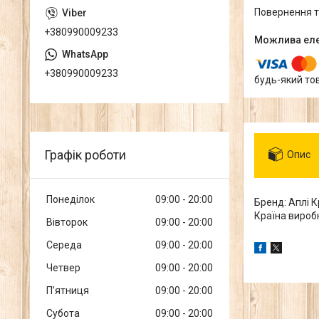
повернення 
+380990009233
+380990009233
будь-який то
Графік роботи
Опис
Понеділок
09:00
20:00
Бренд: Аплі К
Країна виробн
Вівторок
09:00
20:00
Середа
09:00
20:00
Четвер
09:00
20:00
Пʼятниця
09:00
20:00
Субота
09:00
20:00