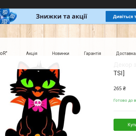
oR"
Акція
Новинки
Гарантія
Доставка
Декор з
TSI]
265 ₴
Готово до 
Куп