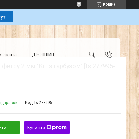
Кошик
/Оплата
ДРОПШИП
 фетру 2 мм "Кіт з гарбузом" [tsi277995-
відправки
Код:
tsi277995
ити
Купити з