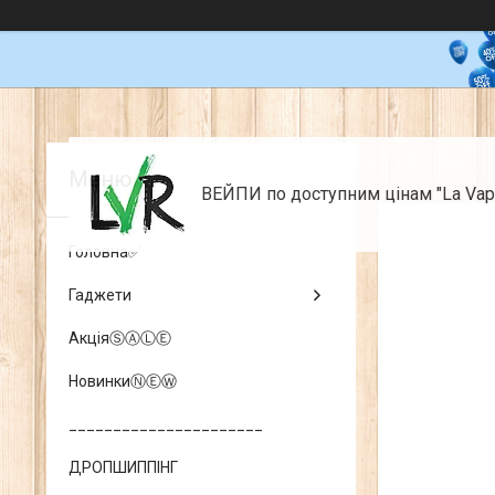
ВЕЙПИ по доступним цінам "La Vap
Головна✅
Гаджети
АкціяⓈⒶⓁⒺ
НовинкиⓃⒺⓌ
______________________
ДРОПШИППІНГ