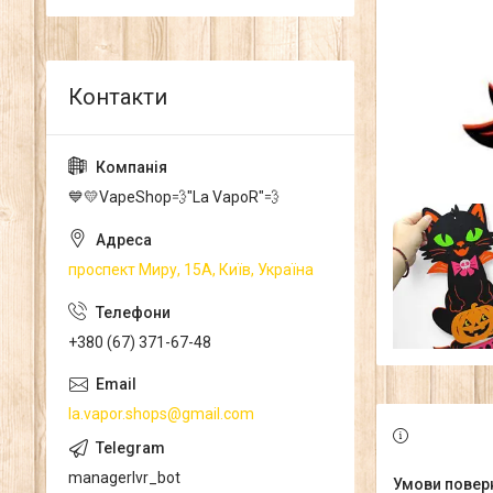
💙💛VapeShop💨"La VapoR"💨
проспект Миру, 15А, Київ, Україна
+380 (67) 371-67-48
la.vapor.shops@gmail.com
managerlvr_bot