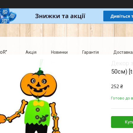
oR"
Акція
Новинки
Гарантія
Доставка
Декор з
50см) [
252 ₴
Готово до 
Куп