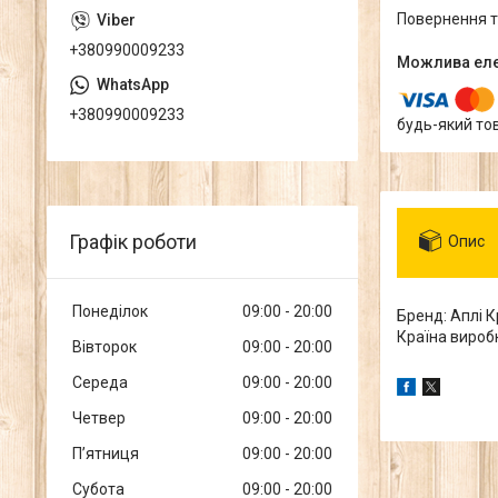
повернення 
+380990009233
+380990009233
будь-який то
Графік роботи
Опис
Понеділок
09:00
20:00
Бренд: Аплі К
Країна виробн
Вівторок
09:00
20:00
Середа
09:00
20:00
Четвер
09:00
20:00
Пʼятниця
09:00
20:00
Субота
09:00
20:00