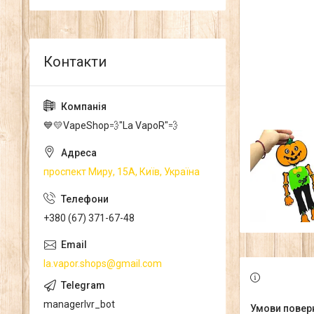
💙💛VapeShop💨"La VapoR"💨
проспект Миру, 15А, Київ, Україна
+380 (67) 371-67-48
la.vapor.shops@gmail.com
managerlvr_bot