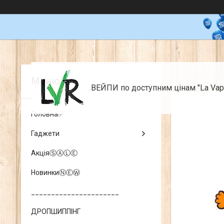
ВЕЙПИ по доступним цінам "La Vap
Головна✅
Гаджети
АкціяⓈⒶⓁⒺ
НовинкиⓃⒺⓌ
______________________
ДРОПШИППІНГ