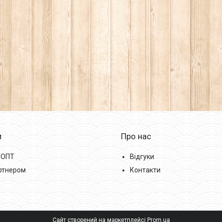
м
Про нас
/ОПТ
Відгуки
ртнером
Контакти
Сайт створений на маркетплейсі
Prom.ua