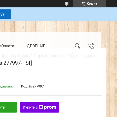
Кошик
/Оплата
ДРОПШИП
 фетру 3 мм " Гарбуз скелет" (середній
tsi277997-TSI]
відправки
Код:
tsi277997
ити
Купити з