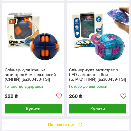
Спіннер-куля іграшка
Спіннер-куля антистрес з
антистрес 6см кольоровий
LED лампочкою 6см
(СИНІЙ) [tsi303438-TSI]
(БЛАКИТНИЙ) [tsi303439-TSI]
Готово до відправки
Готово до відправки
222
260
₴
₴
Купити
Купити
Показати ще