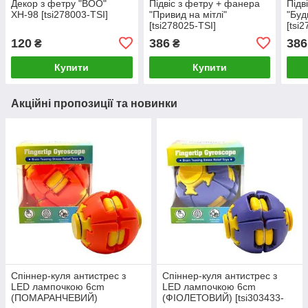
Декор з фетру "BOO"
Підвіс з фетру + фанера
Підв
ХН-98 [tsi278003-TSI]
"Привид на мітлі"
"Буд
[tsi278025-TSI]
[tsi
120
386
386
₴
₴
Купити
Купити
Акційні пропозиції та новинки
Спіннер-куля антистрес з
Спіннер-куля антистрес з
LED лампочкою 6cm
LED лампочкою 6cm
(ПОМАРАНЧЕВИЙ)
(ФІОЛЕТОВИЙ) [tsi303433-