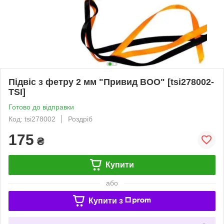
Підвіс з фетру 2 мм "Привид BOO" [tsi278002-
TSI]
Готово до відправки
Код: tsi278002
Роздріб
175
₴
Купити
або
Купити з