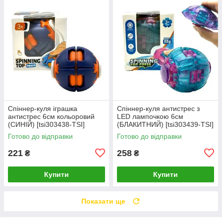
Спіннер-куля іграшка
Спіннер-куля антистрес з
антистрес 6см кольоровий
LED лампочкою 6см
(СИНІЙ) [tsi303438-TSI]
(БЛАКИТНИЙ) [tsi303439-TSI]
Готово до відправки
Готово до відправки
221
258
₴
₴
Купити
Купити
Показати ще