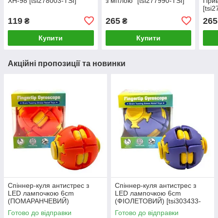
ХН-98 [tsi278003-TSI]
з мітлою" [tsi277990-TSI]
Прив
[tsi
119
265
265
₴
₴
Купити
Купити
Акційні пропозиції та новинки
Спіннер-куля антистрес з
Спіннер-куля антистрес з
LED лампочкою 6cm
LED лампочкою 6cm
(ПОМАРАНЧЕВИЙ)
(ФІОЛЕТОВИЙ) [tsi303433-
[tsi303432-TSI]
TSI]
Готово до відправки
Готово до відправки