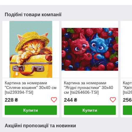
Подібні товари компанії
Картина за номерами
Картина за номерами
Карт
"Спляче кошеня" 30х40 см
"Ягідні пухнастики" 30х40
"Кві
[tsi239394-TSI]
см [tsi264606-TSI]
[tsi
228
244
256
₴
₴
Купити
Купити
Акційні пропозиції та новинки