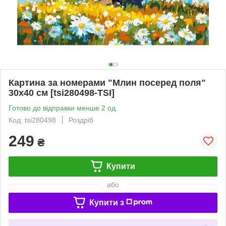
Картина за номерами "Млин посеред поля"
30х40 см [tsi280498-TSI]
Готово до відправки менше 2 од.
Код: tsi280498
Роздріб
249
₴
Купити
або
Купити з