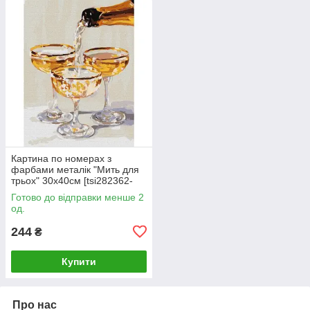
Картина по номерах з
фарбами металік "Мить для
трьох" 30х40см [tsi282362-
TSI]
Готово до відправки менше 2
од.
244
₴
Купити
Про нас