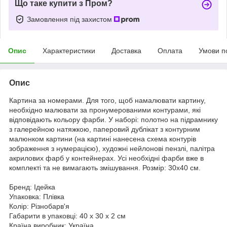
Що таке купити з Пром?
Замовлення під захистом
Опис
Характеристики
Доставка
Оплата
Умови п
Опис
Картина за номерами. Для того, щоб намалювати картину,
необхідно малювати за пронумерованими контурами, які
відповідають кольору фарби. У наборі: полотно на підрамнику
з галерейною натяжкою, паперовий дублікат з контурним
малюнком картини (на картині нанесена схема контурів
зображення з нумерацією), художні нейлонові пензлі, палітра
акрилових фарб у контейнерах. Усі необхідні фарби вже в
комплекті та не вимагають змішування. Розмір: 30х40 см.
Бренд: Ідейка
Упаковка: Плівка
Колір: Різнобарв'я
Габарити в упаковці: 40 x 30 x 2 см
Країна виробник: Україна