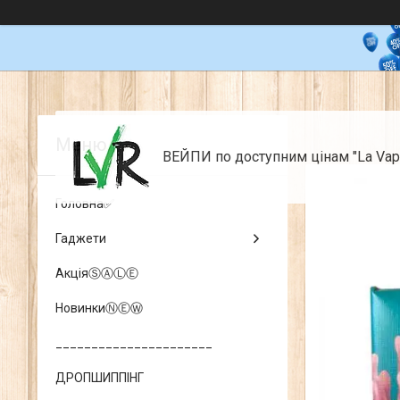
ВЕЙПИ по доступним цінам "La Vap
Головна✅
Гаджети
АкціяⓈⒶⓁⒺ
НовинкиⓃⒺⓌ
______________________
ДРОПШИППІНГ