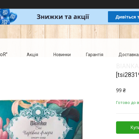
oR"
Акція
Новинки
Гарантія
Доставка
BIANKA 
[tsi2831
99 ₴
Готово до в
Куп