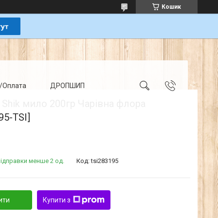
Кошик
/Оплата
ДРОПШИП
Shik мило 200гр Чарівна флора
95-TSI]
ідправки менше 2 од.
Код:
tsi283195
ити
Купити з