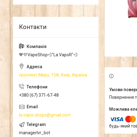
💙💛VapeShop💨"La VapoR"💨
проспект Миру, 15А, Київ, Україна
+380 (67) 371-67-48
повернення 
la.vapor.shops@gmail.com
будь-який то
managerlvr_bot