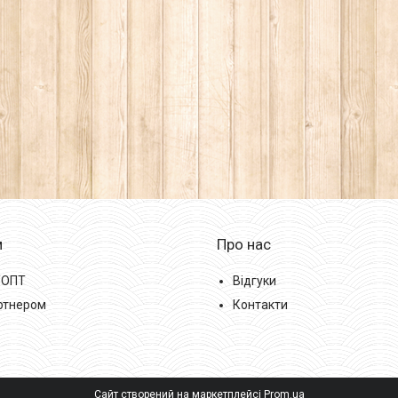
м
Про нас
/ОПТ
Відгуки
ртнером
Контакти
Сайт створений на маркетплейсі
Prom.ua