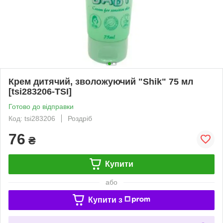
Крем дитячий, зволожуючий "Shik" 75 мл
[tsi283206-TSI]
Готово до відправки
Код: tsi283206
Роздріб
76
₴
Купити
або
Купити з