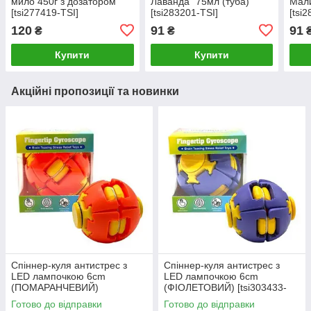
мило 450г з дозатором
Лаванда" 75мл (туба)
Мали
[tsi277419-TSI]
[tsi283201-TSI]
[tsi
120
91
91
₴
₴
Купити
Купити
Акційні пропозиції та новинки
Спіннер-куля антистрес з
Спіннер-куля антистрес з
LED лампочкою 6cm
LED лампочкою 6cm
(ПОМАРАНЧЕВИЙ)
(ФІОЛЕТОВИЙ) [tsi303433-
[tsi303432-TSI]
TSI]
Готово до відправки
Готово до відправки