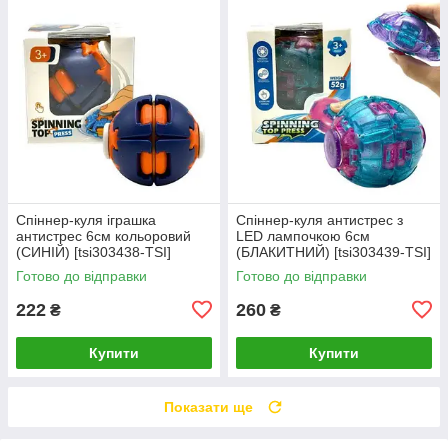
Спіннер-куля іграшка
Спіннер-куля антистрес з
антистрес 6см кольоровий
LED лампочкою 6см
(СИНІЙ) [tsi303438-TSI]
(БЛАКИТНИЙ) [tsi303439-TSI]
Готово до відправки
Готово до відправки
222
260
₴
₴
Купити
Купити
Показати ще