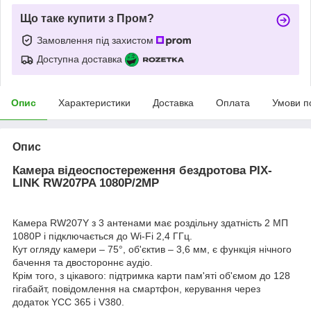
Що таке купити з Пром?
Замовлення під захистом
Доступна доставка
Опис
Характеристики
Доставка
Оплата
Умови п
Опис
Камера відеоспостереження бездротова PIX-
LINK RW207PA 1080P/2MP
Камера RW207Y з 3 антенами має роздільну здатність 2 МП
1080P і підключається до Wi-Fi 2,4 ГГц.
Кут огляду камери – 75°, об'єктив – 3,6 мм, є функція нічного
бачення та двостороннє аудіо.
Крім того, з цікавого: підтримка карти пам'яті об'ємом до 128
гігабайт, повідомлення на смартфон, керування через
додаток YСC 365 і V380.