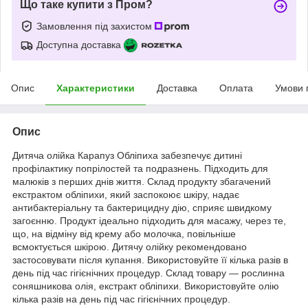
Що таке купити з Пром?
Замовлення під захистом
Доступна доставка
Опис
Характеристики
Доставка
Оплата
Умови 
Опис
Дитяча олійка Карапуз Обліпиха забезпечує дитині
профілактику попрілостей та подразнень. Підходить для
малюків з перших днів життя. Склад продукту збагачений
екстрактом обліпихи, який заспокоює шкіру, надає
антибактеріальну та бактерицидну дію, сприяє швидкому
загоєнню. Продукт ідеально підходить для масажу, через те,
що, на відміну від крему або молочка, повільніше
всмоктується шкірою. Дитячу олійку рекомендовано
застосовувати після купання. Використовуйте її кілька разів в
день під час гігієнічних процедур. Склад товару — рослинна
соняшникова олія, екстракт обліпихи. Використовуйте олію
кілька разів на день під час гігієнічних процедур.