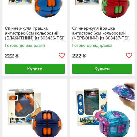
Спіннер-куля іграшка
Спіннер-куля іграшка
антистрес 6см кольоровий
антистрес 6см кольоровий
(БЛАКИТНИЙ) [tsi303436-TSI]
(ЧЕРВОНИЙ) [tsi303437-TSI]
Готово до відправки
Готово до відправки
222
222
₴
₴
Купити
Купити