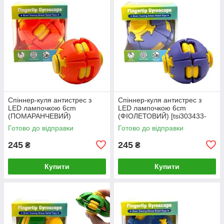
Спіннер-куля антистрес з
Спіннер-куля антистрес з
LED лампочкою 6cm
LED лампочкою 6cm
(ПОМАРАНЧЕВИЙ)
(ФІОЛЕТОВИЙ) [tsi303433-
[tsi303432-TSI]
TSI]
Готово до відправки
Готово до відправки
245
245
₴
₴
Купити
Купити