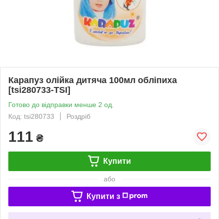
Карапуз олійка дитяча 100мл обліпиха
[tsi280733-TSI]
Готово до відправки менше 2 од.
Код: tsi280733
Роздріб
111
₴
Купити
або
Купити з