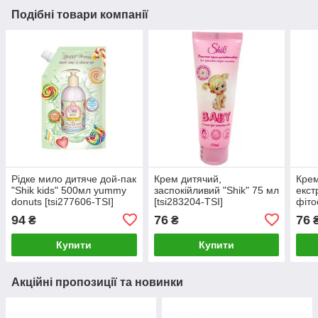
Подібні товари компанії
Рідке мило дитяче дой-пак
Крем дитячий,
Крем
"Shik kids" 500мл yummy
заспокійливий "Shik" 75 мл
екст
donuts [tsi277606-TSI]
[tsi283204-TSI]
фіто
[tsi
94
76
76
₴
₴
Купити
Купити
Акційні пропозиції та новинки