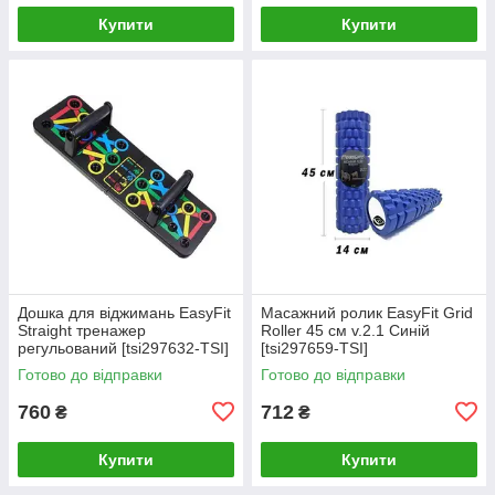
Купити
Купити
Дошка для віджимань EasyFit
Масажний ролик EasyFit Grid
Straight тренажер
Roller 45 см v.2.1 Синій
регульований [tsi297632-TSI]
[tsi297659-TSI]
Готово до відправки
Готово до відправки
760
712
₴
₴
Купити
Купити