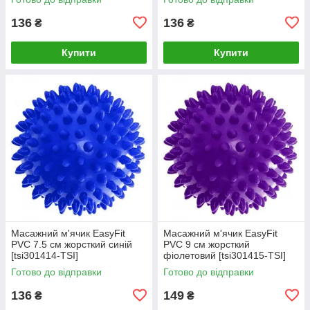
136
136
₴
₴
Купити
Купити
Масажний м'ячик EasyFit
Масажний м'ячик EasyFit
PVC 7.5 см жорсткий синій
PVC 9 см жорсткий
[tsi301414-TSI]
фіолетовий [tsi301415-TSI]
Готово до відправки
Готово до відправки
136
149
₴
₴