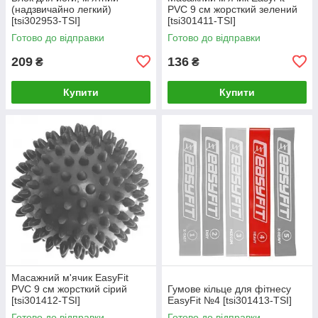
(надзвичайно легкий)
PVC 9 см жорсткий зелений
[tsi302953-TSI]
[tsi301411-TSI]
Готово до відправки
Готово до відправки
209
136
₴
₴
Купити
Купити
Масажний м'ячик EasyFit
PVC 9 см жорсткий сірий
Гумове кільце для фітнесу
[tsi301412-TSI]
EasyFit №4 [tsi301413-TSI]
Готово до відправки
Готово до відправки