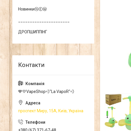
НовинкиⓃⒺⓌ
______________________
ДРОПШИППІНГ
💙💛VapeShop💨"La VapoR"💨
проспект Миру, 15А, Київ, Україна
+380 (67) 371-67-48