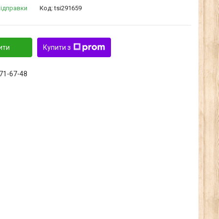
відправки
Код:
tsi291659
ити
Купити з
371-67-48