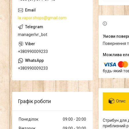
la.vapor.shops@gmail.com
managerlvr_bot
повернення 
+380990009233
+380990009233
будь-який то
Графік роботи
Опис
Понеділок
09:00
20:00
Стрибун для д
приблизний р
Вівторок
09:00
20:00