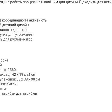
ся, що робить процес ще цікавішим для дитини. Підходить для акти
є координацію та активність
й дитячий дизайн
вання під час гри
ручка для утримання
ь для рухливих ігор
робка
й
кою: 1360 г
ковці: 42 x 19 x 21 см
упаковки: 38 x 38 x 90 см
ник: Китай
астик
: стрибун для стрибків