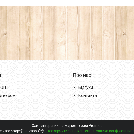
м
Про нас
/ОПТ
Відгуки
ртнером
Контакти
Сайт створений на маркетплейсі
Prom.ua
💙💛VapeShop💨"La VapoR"💨 |
Поскаржитися на контент
|
Політика конфіденційно