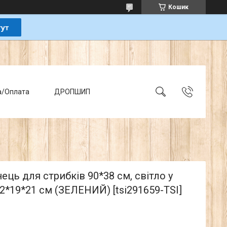
Кошик
а/Оплата
ДРОПШИП
ець для стрибків 90*38 см, світло у
2*19*21 см (ЗЕЛЕНИЙ) [tsi291659-TSI]