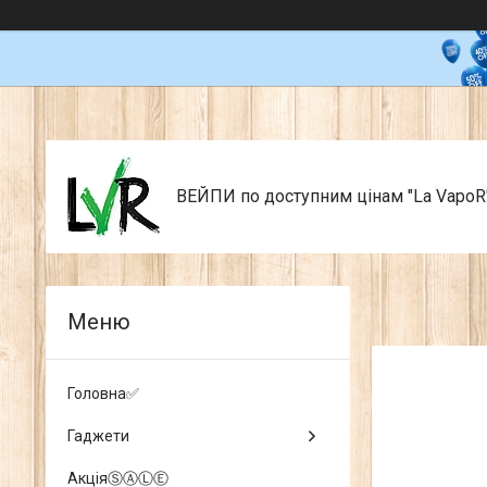
ВЕЙПИ по доступним цінам "La VapoR
Головна✅
Гаджети
АкціяⓈⒶⓁⒺ