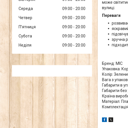
може світити
вулиці.
Середа
09:00
20:00
Переваги
Четвер
09:00
20:00
розвива
Пʼятниця
09:00
20:00
яскрави
підсвічу
Субота
09:00
20:00
зручна 
підходит
Неділя
09:00
20:00
Бренд: MIC
Упаковка: Ко
Колір: Зелени
Вага з упаков
Габарити в упа
Габарити без 
Країна вироб
Матеріал: Пл
Комплектація