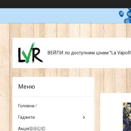
ВЕЙПИ по доступним цінам "La VapoR
Головна✅
Гаджети
АкціяⓈⒶⓁⒺ