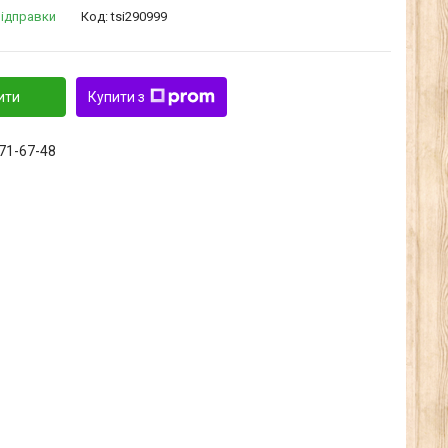
відправки
Код:
tsi290999
ити
Купити з
371-67-48