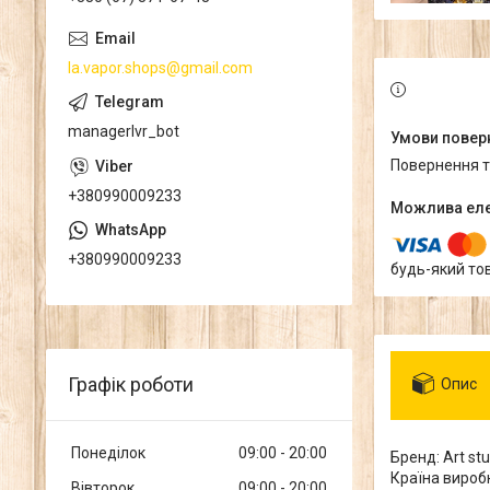
la.vapor.shops@gmail.com
managerlvr_bot
повернення 
+380990009233
+380990009233
будь-який то
Графік роботи
Опис
Понеділок
09:00
20:00
Бренд: Art st
Країна виробн
Вівторок
09:00
20:00