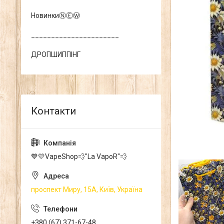
НовинкиⓃⒺⓌ
______________________
ДРОПШИППІНГ
💙💛VapeShop💨"La VapoR"💨
проспект Миру, 15А, Київ, Україна
+380 (67) 371-67-48