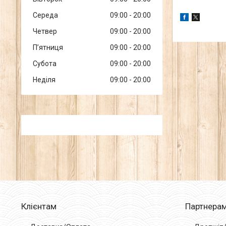
Середа
09:00
20:00
Четвер
09:00
20:00
Пʼятниця
09:00
20:00
Субота
09:00
20:00
Неділя
09:00
20:00
Клієнтам
Партнера