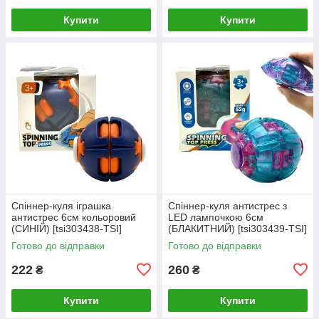
Купити
Купити
Спіннер-куля іграшка
Спіннер-куля антистрес з
антистрес 6см кольоровий
LED лампочкою 6см
(СИНІЙ) [tsi303438-TSI]
(БЛАКИТНИЙ) [tsi303439-TSI]
Готово до відправки
Готово до відправки
222
260
₴
₴
Купити
Купити