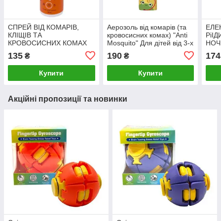
СПРЕЙ ВІД КОМАРІВ,
Аерозоль від комарів (та
ЕЛЕ
КЛІЩІВ ТА
кровосисних комах) "Anti
РіІД
КРОВОСИСНИХ КОМАХ
Mosquito" Для дітей від 3-х
НОЧ
ANTI MOSQUITO, 100 мл
років, 100мл [tsi295461-
KIDS
135
190
174
₴
₴
[tsi295460-TSI]
TSI]
Купити
Купити
Акційні пропозиції та новинки