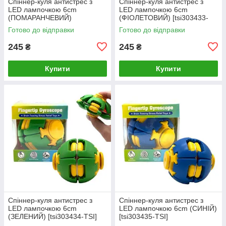
Спіннер-куля антистрес з
Спіннер-куля антистрес з
LED лампочкою 6cm
LED лампочкою 6cm
(ПОМАРАНЧЕВИЙ)
(ФІОЛЕТОВИЙ) [tsi303433-
[tsi303432-TSI]
TSI]
Готово до відправки
Готово до відправки
245
245
₴
₴
Купити
Купити
Спіннер-куля антистрес з
Спіннер-куля антистрес з
LED лампочкою 6cm
LED лампочкою 6cm (СИНІЙ)
(ЗЕЛЕНИЙ) [tsi303434-TSI]
[tsi303435-TSI]