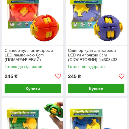
Спіннер-куля антистрес з
Спіннер-куля антистрес з
LED лампочкою 6cm
LED лампочкою 6cm
(ПОМАРАНЧЕВИЙ)
(ФІОЛЕТОВИЙ) [tsi303433-
[tsi303432-TSI]
TSI]
Готово до відправки
Готово до відправки
245
245
₴
₴
Купити
Купити