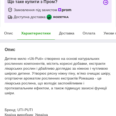
Що таке купити з Пром?
Замовлення під захистом
Доступна доставка
Опис
Характеристики
Доставка
Оплата
Умови 
Опис
Дитяче мило «Uti-Puti» створено на основі натуральних
рослинних компонентів, містить корисні добавки, екстракти
лікарських рослин і дбайливо доглядає за ніжною і чутливою
шкірою дитини. Утворює рясну ніжну піну, мʼяко очищає шкіру,
огортаючи ароматом рослинних екстрактів Ромашка - це
лікарська рослина, що володіє заспокійливим і
протизапальним ефектом, а також підвищує захисні функції
шкіри.
Бренд: UTI-PUTI
Країна виробник: Україна