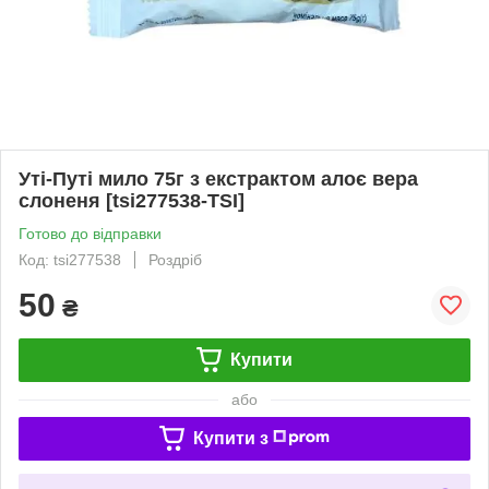
Уті-Путі мило 75г з екстрактом алоє вера
слоненя [tsi277538-TSI]
Готово до відправки
Код: tsi277538
Роздріб
50
₴
Купити
або
Купити з