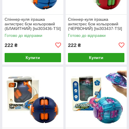
Спіннер-куля іграшка
Спіннер-куля іграшка
антистрес 6см кольоровий
антистрес 6см кольоровий
(БЛАКИТНИЙ) [tsi303436-TSI]
(ЧЕРВОНИЙ) [tsi303437-TSI]
Готово до відправки
Готово до відправки
222
222
₴
₴
Купити
Купити