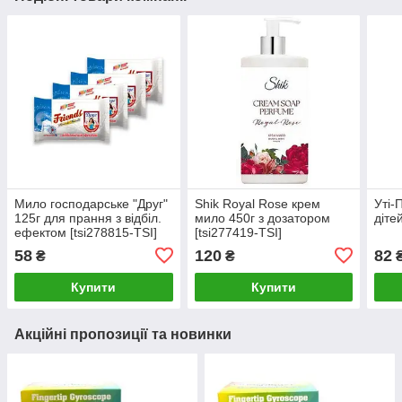
Мило господарське "Друг"
Shik Royal Rose крем
Уті-
125г для прання з відбіл.
мило 450г з дозатором
діте
ефектом [tsi278815-TSI]
[tsi277419-TSI]
58
120
82
₴
₴
Купити
Купити
Акційні пропозиції та новинки