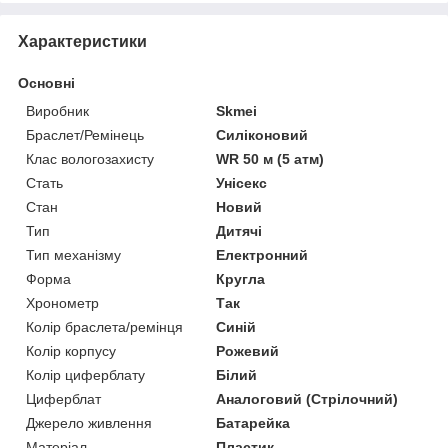
Характеристики
Основні
Виробник
Skmei
Браслет/Ремінець
Силіконовий
Клас вологозахисту
WR 50 м (5 атм)
Стать
Унісекс
Стан
Новий
Тип
Дитячі
Тип механізму
Електронний
Форма
Кругла
Хронометр
Так
Колір браслета/ремінця
Синій
Колір корпусу
Рожевий
Колір циферблату
Білий
Циферблат
Аналоговий (Стрілочний)
Джерело живлення
Батарейка
Матеріал
Пластик