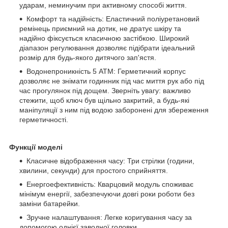
ударам, неминучим при активному способі життя.
Комфорт та надійність: Еластичний поліуретановий
ремінець приємний на дотик, не дратує шкіру та
надійно фіксується класичною застібкою. Широкий
діапазон регулювання дозволяє підібрати ідеальний
розмір для будь-якого дитячого зап'ястя.
Водонепроникність 5 ATM: Герметичний корпус
дозволяє не знімати годинник під час миття рук або під
час прогулянок під дощем. Зверніть увагу: важливо
стежити, щоб ключ був щільно закритий, а будь-які
маніпуляції з ним під водою заборонені для збереження
герметичності.
Функції моделі
Класичне відображення часу: Три стрілки (години,
хвилини, секунди) для простого сприйняття.
Енергоефективність: Кварцовий модуль споживає
мінімум енергії, забезпечуючи довгі роки роботи без
заміни батарейки.
Зручне налаштування: Легке коригування часу за
допомогою однієї заводної головки.