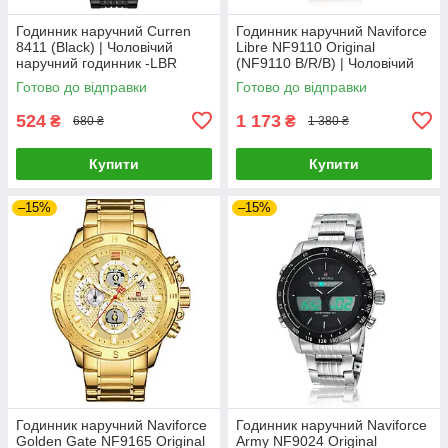
Годинник наручний Curren
Годинник наручний Naviforce
8411 (Black) | Чоловічий
Libre NF9110 Original
наручний годинник -LВR
(NF9110 B/R/B) | Чоловічий
наручний годинник
Готово до відправки
Готово до відправки
524
1 173
₴
₴
680 ₴
1 380 ₴
Купити
Купити
–15%
–15%
Годинник наручний Naviforce
Годинник наручний Naviforce
Golden Gate NF9165 Original
Army NF9024 Original