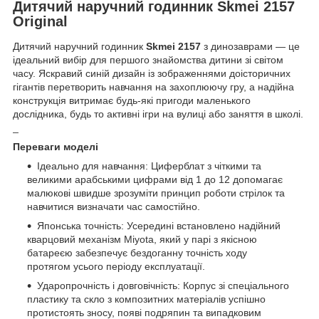
Дитячий наручний годинник Skmei 2157
Original
Дитячий наручний годинник
Skmei 2157
з динозаврами — це
ідеальний вибір для першого знайомства дитини зі світом
часу. Яскравий синій дизайн із зображеннями доісторичних
гігантів перетворить навчання на захоплюючу гру, а надійна
конструкція витримає будь-які пригоди маленького
дослідника, будь то активні ігри на вулиці або заняття в школі.
_
Переваги моделі
Ідеально для навчання: Циферблат з чіткими та
великими арабськими цифрами від 1 до 12 допомагає
малюкові швидше зрозуміти принцип роботи стрілок та
навчитися визначати час самостійно.
Японська точність: Усередині встановлено надійний
кварцовий механізм Miyota, який у парі з якісною
батареєю забезпечує бездоганну точність ходу
протягом усього періоду експлуатації.
Ударопрочність і довговічність: Корпус зі спеціального
пластику та скло з композитних матеріалів успішно
протистоять зносу, появі подряпин та випадковим