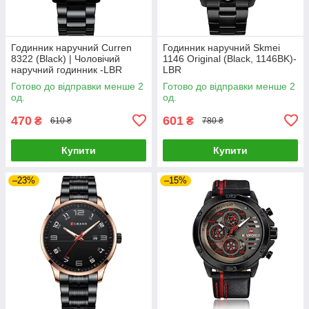
Годинник наручний Curren
Годинник наручний Skmei
8322 (Black) | Чоловічий
1146 Original (Black, 1146BK)-
наручний годинник -LВR
LВR
Готово до відправки менше 2
Готово до відправки менше 2
од.
од.
470
601
₴
₴
610 ₴
780 ₴
Купити
Купити
–23%
–15%