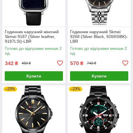
Годинник наручний жіночий
Годинник наручний Skmei
Skmei 9187 (Silver leather,
9268 (Silver Black, 9268SIBK)-
9187LSI)-LВR
LВR
Готово до відправки менше 2
Готово до відправки менше 2
од.
од.
342
570
₴
₴
450 ₴
740 ₴
Купити
Купити
–23%
–23%