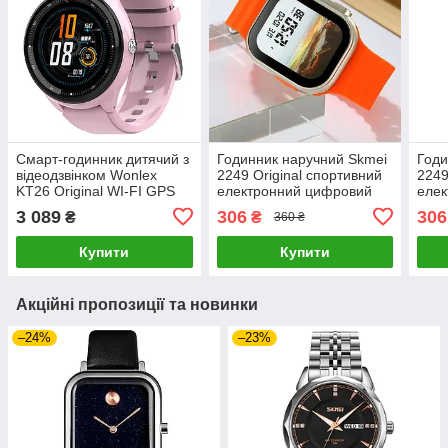
Смарт-годинник дитячий з
Годинник наручний Skmei
Годи
відеодзвінком Wonlex
2249 Original спортивний
2249
KT26 Original WI-FI GPS
електронний цифровий
еле
SIM-карта (Pink)-LВR
(Orange, 2249OG)-LВR
(Bla
3 089
306
306
₴
₴
360 ₴
LВR
Купити
Купити
Акційні пропозиції та новинки
–24%
–23%