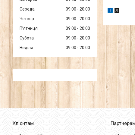
Середа
09:00
20:00
Четвер
09:00
20:00
Пʼятниця
09:00
20:00
Субота
09:00
20:00
Неділя
09:00
20:00
Клієнтам
Партнера