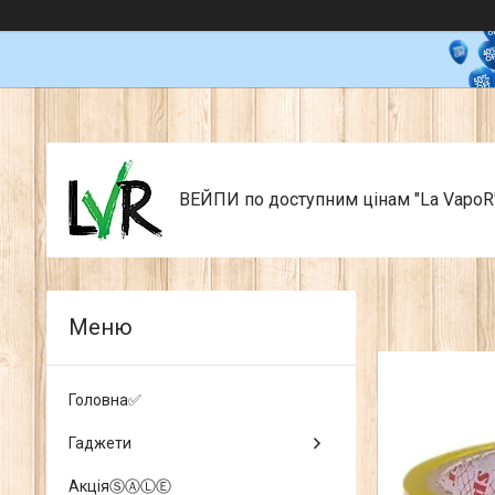
ВЕЙПИ по доступним цінам "La VapoR
Головна✅
Гаджети
АкціяⓈⒶⓁⒺ