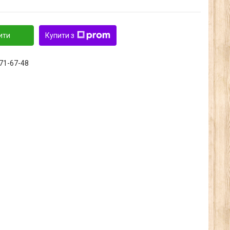
ити
Купити з
371-67-48