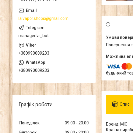
la.vapor.shops@gmail.com
managerlvr_bot
повернення 
+380990009233
+380990009233
будь-який то
Графік роботи
Опис
Понеділок
09:00
20:00
Бренд: MIC
Країна виробн
Вівторок
09:00
20:00