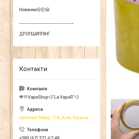
НовинкиⓃⒺⓌ
______________________
ДРОПШИППІНГ
💙💛VapeShop💨"La VapoR"💨
проспект Миру, 15А, Київ, Україна
+380 (67) 371-67-48