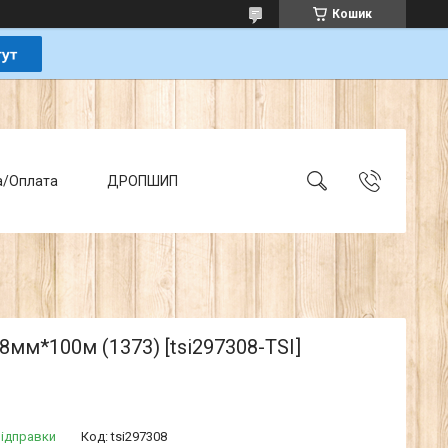
Кошик
а/Оплата
ДРОПШИП
8мм*100м (1373) [tsi297308-TSI]
відправки
Код:
tsi297308