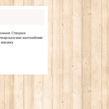
оніння. Створює
ікарська має заспокійливі
я масажу.