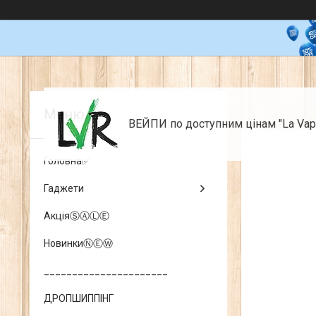
ВЕЙПИ по доступним цінам "La Vap
Головна✅
Гаджети
АкціяⓈⒶⓁⒺ
НовинкиⓃⒺⓌ
______________________
ДРОПШИППІНГ