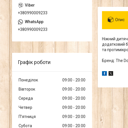
+380990009233
Опис
+380990009233
Ніжний дитяч
додатковий б
та протимікр
Бренд: The Do
Графік роботи
Понеділок
09:00
20:00
Вівторок
09:00
20:00
Середа
09:00
20:00
Четвер
09:00
20:00
Пʼятниця
09:00
20:00
Субота
09:00
20:00