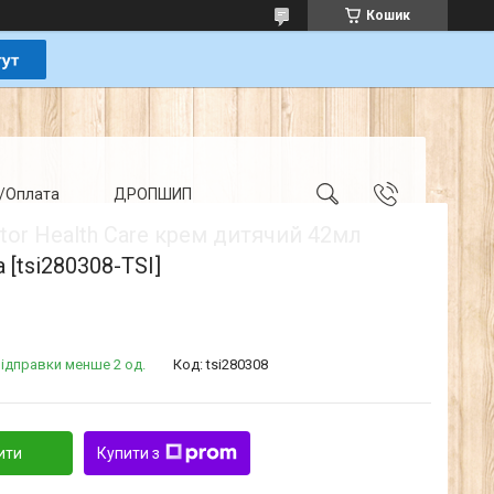
Кошик
/Оплата
ДРОПШИП
tor Health Care крем дитячий 42мл
 [tsi280308-TSI]
ідправки менше 2 од.
Код:
tsi280308
ити
Купити з