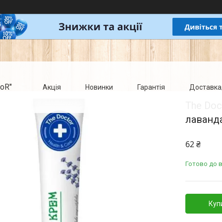
oR"
Акція
Новинки
Гарантія
Доставка
The Doc
лаванда
62 ₴
Готово до в
Куп