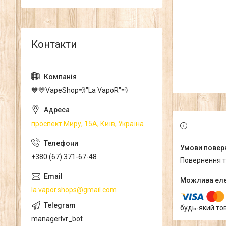
💙💛VapeShop💨"La VapoR"💨
проспект Миру, 15А, Київ, Україна
+380 (67) 371-67-48
повернення 
la.vapor.shops@gmail.com
будь-який то
managerlvr_bot