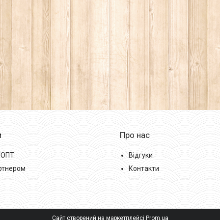
м
Про нас
/ОПТ
Відгуки
ртнером
Контакти
Сайт створений на маркетплейсі
Prom.ua